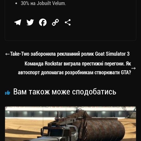
30% на Jobuilt Velum.
Te
T
Fa
C
П
le
wi
ce
op
о
gr
tt
bo
y
ді
a
er
ok
Li
ли
Take-Two заборонила рекламний ролик Goat Simulator 3
m
nk
ти
Команда Rockstar виграла престижні перегони. Як
ся
автоспорт допомагає розробникам створювати GTA?
Вам також може сподобатись