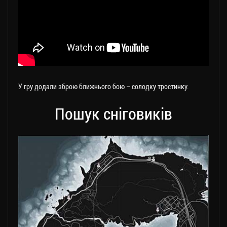
У гру додали зброю ближнього бою – солодку тростинку.
Пошук сніговиків