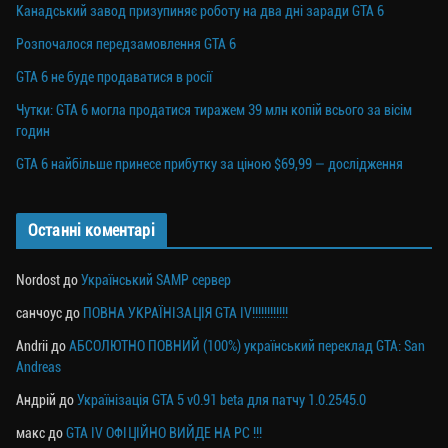
Канадський завод призупиняє роботу на два дні заради GTA 6
Розпочалося передзамовлення GTA 6
GTA 6 не буде продаватися в росії
Чутки: GTA 6 могла продатися тиражем 39 млн копій всього за вісім
годин
GTA 6 найбільше принесе прибутку за ціною $69,99 — дослідження
Останні коментарі
Nordost
до
Український SAMP сервер
санчоус
до
ПОВНА УКРАЇНІЗАЦІЯ GTA IV!!!!!!!!!!!!
Andrii
до
АБСОЛЮТНО ПОВНИЙ (100%) український переклад GTA: San
Andreas
Андрій
до
Українізація GTA 5 v0.91 beta для патчу 1.0.2545.0
макс
до
GTA IV ОФІЦІЙНО ВИЙДЕ НА PC !!!