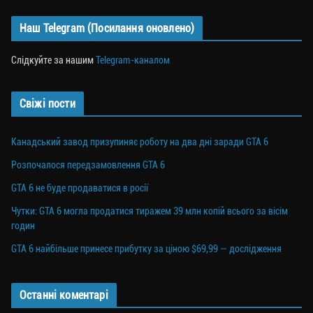
Наш Telegram (Посилання оновлено)
Слідкуйте за нашим
Telegram-каналом
Свіжі пости
Канадський завод призупиняє роботу на два дні заради GTA 6
Розпочалося передзамовлення GTA 6
GTA 6 не буде продаватися в росії
Чутки: GTA 6 могла продатися тиражем 39 млн копій всього за вісім
годин
GTA 6 найбільше принесе прибутку за ціною $69,99 — дослідження
Останні коментарі