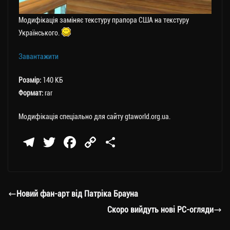
Модифікація заміняє текстуру прапора США на текстуру
Українського.
Завантажити
Розмір:
140 КБ
Формат:
rar
Модифікація спеціально для сайту gtaworld.org.ua.
Te
T
Fa
C
П
le
wi
ce
op
о
gr
tt
bo
y
ді
a
er
ok
Li
ли
Новий фан-арт від Патріка Брауна
m
nk
ти
Скоро вийдуть нові РС-огляди
ся