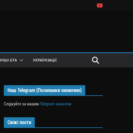
ІНШІ GTA
УКРАЇНІЗАЦІЇ
Наш Telegram (Посилання оновлено)
Слідкуйте за нашим
Telegram-каналом
Свіжі пости