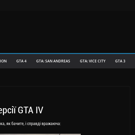
TION
GTA 4
GTA: SAN ANDREAS
GTA: VICE CITY
GTA 3
рсії GTA IV
іка, як бачите, і справді вражаюча: