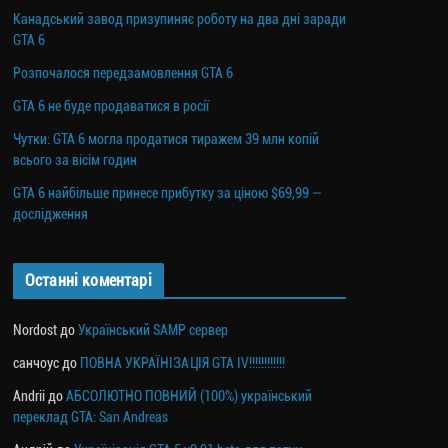
Канадський завод призупиняє роботу на два дні заради
GTA 6
Розпочалося передзамовлення GTA 6
GTA 6 не буде продаватися в росії
Чутки: GTA 6 могла продатися тиражем 39 млн копій
всього за вісім годин
GTA 6 найбільше принесе прибутку за ціною $69,99 —
дослідження
Останні коментарі
Nordost
до
Український SAMP сервер
санчоус
до
ПОВНА УКРАЇНІЗАЦІЯ GTA IV!!!!!!!!!!!!
Andrii
до
АБСОЛЮТНО ПОВНИЙ (100%) український
переклад GTA: San Andreas