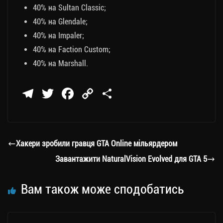
40% на Sultan Classic;
40% на Glendale;
40% на Impaler;
40% на Faction Custom;
40% на Marshall.
Te
T
Fa
C
П
le
wi
ce
op
о
gr
tt
bo
y
ді
a
er
ok
Li
ли
Хакери зробили гравця GTA Online мільярдером
m
nk
ти
Завантажити NaturalVision Evolved для GTA 5
ся
Вам також може сподобатись