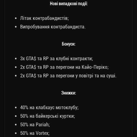
Нові випадкові події:
Літак контрабандистів;
Випробування контрабандиста.
Бонуси:
3x GTA$ та RP за клубні контракти;
2x GTA$ та RP за перегони на Кайо-Періко;
2x GTA$ та RP за перегони у повітрі та на суші.
Знижки:
40% на клабхаус мотоклубу;
50% на байкерські куртки;
50% на Pariah;
50% на Vortex;