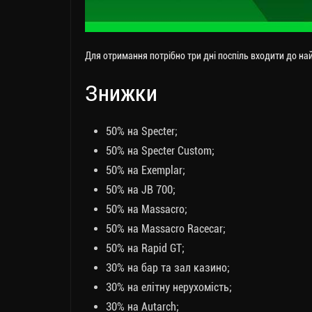
Для отримання потрібно три дні поспіль входити до на
Знижки
50% на Specter;
50% на Specter Custom;
50% на Exemplar;
50% на JB 700;
50% на Massacro;
50% на Massacro Racecar;
50% на Rapid GT;
30% на бар та зал казино;
30% на елітну нерухомість;
30% на Autarch;