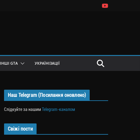
ІНШІ GTA
УКРАЇНІЗАЦІЇ
Наш Telegram (Посилання оновлено)
Слідкуйте за нашим
Telegram-каналом
Свіжі пости