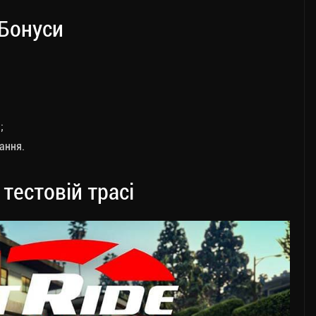
Бонуси
;
ання.
 тестовій трасі