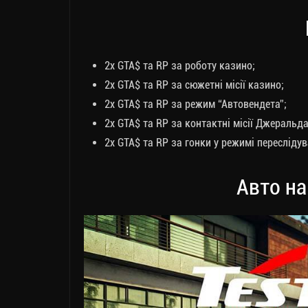
2x GTA$ та RP за роботу казино;
2x GTA$ та RP за сюжетні місії казино;
2x GTA$ та RP за режим “Автовендета”;
2x GTA$ та RP за контактні місії Джеральда
2x GTA$ та RP за гонки у режимі переслідув
Авто на