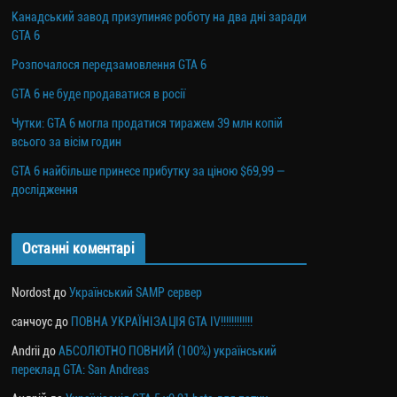
Канадський завод призупиняє роботу на два дні заради
GTA 6
Розпочалося передзамовлення GTA 6
GTA 6 не буде продаватися в росії
Чутки: GTA 6 могла продатися тиражем 39 млн копій
всього за вісім годин
GTA 6 найбільше принесе прибутку за ціною $69,99 —
дослідження
Останні коментарі
Nordost
до
Український SAMP сервер
санчоус
до
ПОВНА УКРАЇНІЗАЦІЯ GTA IV!!!!!!!!!!!!
Andrii
до
АБСОЛЮТНО ПОВНИЙ (100%) український
переклад GTA: San Andreas