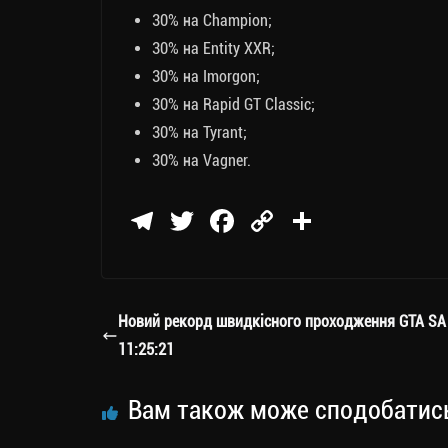
30% на Champion;
30% на Entity XXR;
30% на Imorgon;
30% на Rapid GT Classic;
30% на Tyrant;
30% на Vagner.
Te
T
Fa
C
П
le
wi
ce
op
о
gr
tt
bo
y
ді
a
er
ok
Li
ли
Новий рекорд швидкісного проходження GTA SA
m
nk
ти
11:25:21
ся
Вам також може сподобатис