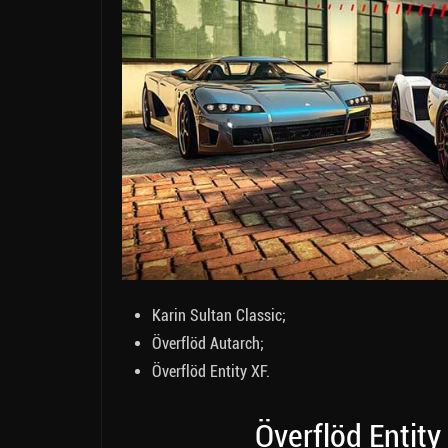
Karin Sultan Classic;
Överflöd Autarch;
Överflöd Entity XF.
Överflöd Entit