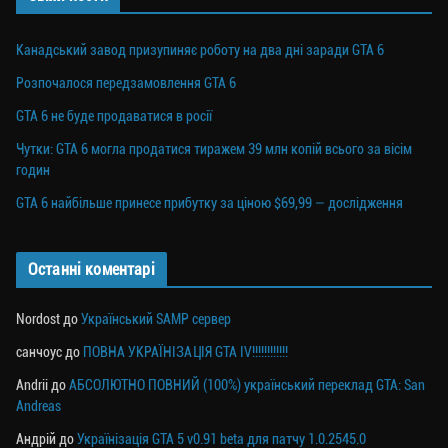
Канадський завод призупиняє роботу на два дні заради GTA 6
Розпочалося передзамовлення GTA 6
GTA 6 не буде продаватися в росії
Чутки: GTA 6 могла продатися тиражем 39 млн копій всього за вісім
годин
GTA 6 найбільше принесе прибутку за ціною $69,99 — дослідження
Останні коментарі
Nordost
до
Український SAMP сервер
санчоус
до
ПОВНА УКРАЇНІЗАЦІЯ GTA IV!!!!!!!!!!!!
Andrii
до
АБСОЛЮТНО ПОВНИЙ (100%) український переклад GTA: San
Andreas
Андрій
до
Українізація GTA 5 v0.91 beta для патчу 1.0.2545.0