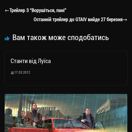
a
er
ok
Li
ли
Трейлер 3 “Ворушіться, пані”
m
nk
ти
Останній трейлер до GTAIV вийде 27 березня
ся
Вам також може сподобатись
Станти від Луїса
17.03.2012