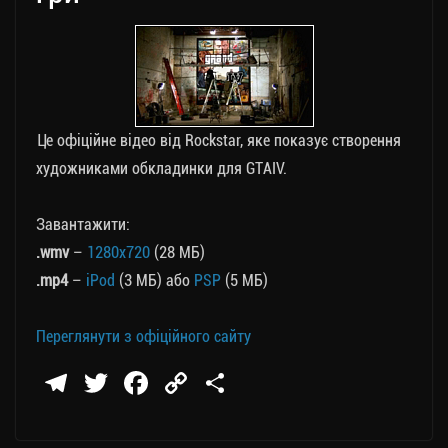
Це офіційне відео від Rockstar, яке показує створення
художниками обкладинки для GTАIV.
Завантажити:
.wmv
–
1280х720
(28 МБ)
.mp4
–
iPod
(3 МБ) або
PSP
(5 МБ)
Переглянути з офіційного сайту
Te
T
Fa
C
П
le
wi
ce
op
о
gr
tt
bo
y
ді