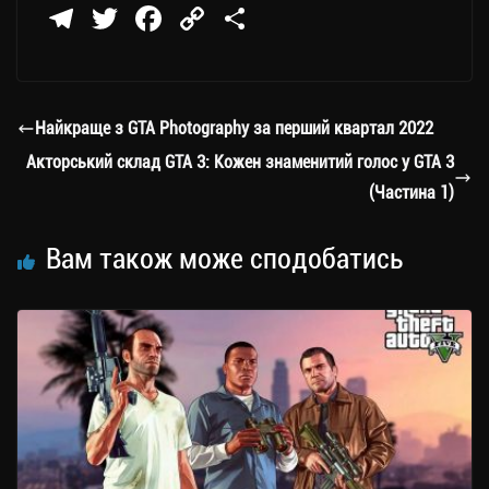
Te
T
Fa
C
П
le
wi
ce
op
о
gr
tt
bo
y
ді
a
er
ok
Li
ли
Найкраще з GTA Photography за перший квартал 2022
m
nk
ти
Акторський склад GTA 3: Кожен знаменитий голос у GTA 3
ся
(Частина 1)
Вам також може сподобатись