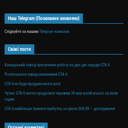
Наш Telegram (Посилання оновлено)
Слідкуйте за нашим
Telegram-каналом
Свіжі пости
Канадський завод призупиняє роботу на два дні заради GTA 6
Розпочалося передзамовлення GTA 6
GTA 6 не буде продаватися в росії
Чутки: GTA 6 могла продатися тиражем 39 млн копій всього за вісім
годин
GTA 6 найбільше принесе прибутку за ціною $69,99 — дослідження
Останні коментарі