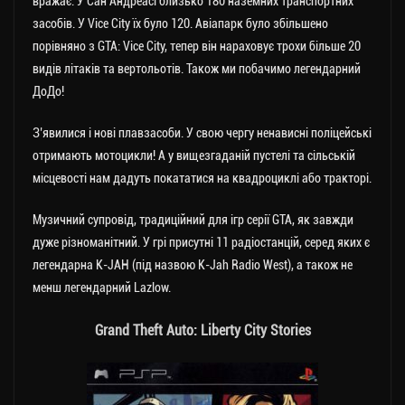
вражає. У Сан Андреасі близько 180 наземних транспортних
засобів. У Vice City їх було 120. Авіапарк було збільшено
порівняно з GTA: Vice City, тепер він нараховує трохи більше 20
видів літаків та вертольотів. Також ми побачимо легендарний
ДоДо!
З’явилися і нові плавзасоби. У свою чергу ненависні поліцейські
отримають мотоцикли! А у вищезгаданій пустелі та сільській
місцевості нам дадуть покататися на квадроциклі або тракторі.
Музичний супровід, традиційний для ігр серії GTA, як завжди
дуже різноманітний. У грі присутні 11 радіостанцій, серед яких є
легендарна K-JAH (під назвою K-Jah Radio West), а також не
менш легендарний Lazlow.
Grand Theft Auto: Liberty City Stories