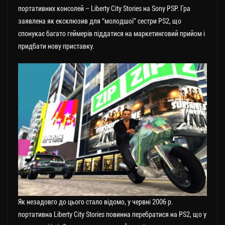
портативних консолей – Liberty City Stories на Sony PSP. Гра
заявлена як ексклюзив для “молодшої” сестри PS2, що
спонукає багато геймерів піддатися на маркетинговий прийом і
придбати нову приставку.
Як незадовго до цього стало відомо, у червні 2006 р.
портативна Liberty City Stories повинна перебратися на PS2, що у