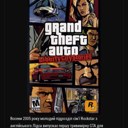
Восени 2005 року молодий підрозділ сім’ї Rockstar з
англійського Лідса випускає першу тривимірну GTA для