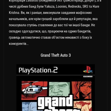
корпорація Zaibatsu (обійдемося без транслітерації, добре?), а в
числі дрібних банд були Yakuza, Loonies, Rednecks, SRS та Hare
Krishna. Ви, як і раніше, виконували завдання мафіозних
начальників, але крім грошей заробляли ще й репутацію, яка
показувала ступінь ставлення до вас тої чи іншої банди. Не
складно здогадатися, що, працюючи на одних бандитів,
гравець автоматично ставав об’єктом ненависті з боку їх
конкурентів…
Grand Theft Auto 3