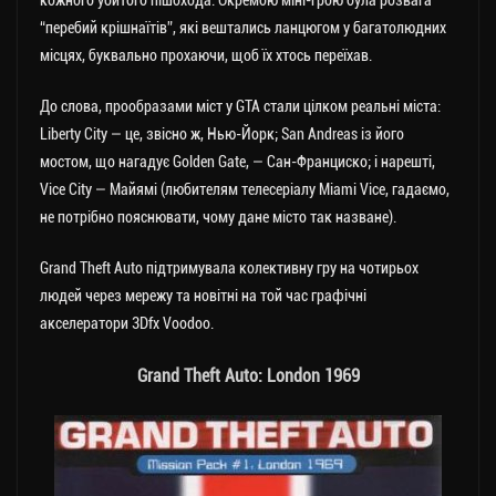
“перебий крішнаїтів”, які вештались ланцюгом у багатолюдних
місцях, буквально прохаючи, щоб їх хтось переїхав.
До слова, прообразами міст у GTA стали цілком реальні міста:
Liberty City — це, звісно ж, Нью-Йорк; San Andreas із його
мостом, що нагадує Golden Gate, — Сан-Франциско; і нарешті,
Vice City — Майямі (любителям телесеріалу Miami Vice, гадаємо,
не потрібно пояснювати, чому дане місто так назване).
Grand Theft Auto підтримувала колективну гру на чотирьох
людей через мережу та новітні на той час графічні
акселератори 3Dfx Voodoo.
Grand Theft Auto: London 1969