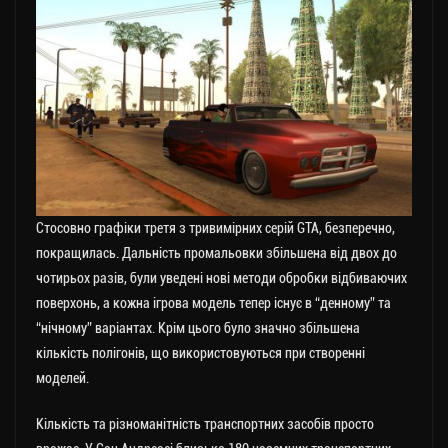
Стосовно графіки третя з тривимірних серій GTA, безперечно,
покращилась. Дальність промальовки збільшена від двох до
чотирьох разів, були уведені нові методи обробки відбиваючих
поверхонь, а кожна ігрова модель тепер існує в “денному” та
“нічному” варіантах. Крім цього було значно збільшена
кількість полігонів, що використовуються при створенні
моделей.
Кількість та різноманітність транспортних засобів просто