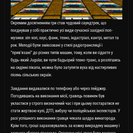
Окремим досягненням гри став чудовий саундтрек, що
поєднував у собі практично усі види сучасної західної поп-
музики: хіп-хоп, хаус, фанк, техно, індастріал, кантрі, метал та
рок. Мелодії були зміксовані у стилі радіотрансляції і
“прив’язані” до різних типів машин, тому, коли ви сідаєте у
будь-який Jugular, ви чули бадьорий техно-транс, а розлігшись
на сидінні пікапа, можна було затуляти вуха від настирливих
пісень сільських окраїн.
Завдання видавалися по телефону або через пейджер.
Погодившись на виконання місії, гравець повинен був
укластися у строго визначений час і при цьому постаратися не
стати жертвою кулі, ДТП, вибуху чи поліцейських інспекторів. У
разі успішного виконання гравця чекала щедра винагорода.
Крім того, гроші зараховувались за кожну викрадену машину і
кожного убитого пішохода. Окремою міні-грою була розвага