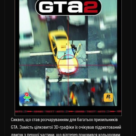
Сиквел, що став розчаруванням для багатьох прихильників
GTA. Замість цілковитої 3D-графіки їх очікував підрихтований
двигун з першої частини, що відтепер поновився кольоровим