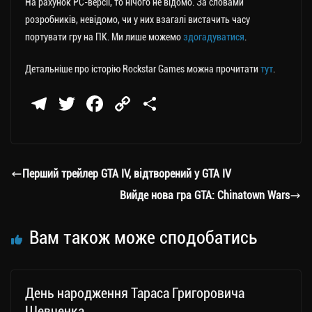
На рахунок PC-версії, то нічого не відомо. За словами
розробників, невідомо, чи у них взагалі вистачить часу
портувати гру на ПК. Ми лише можемо
здогадуватися
.
Детальніше про історію Rockstar Games можна прочитати
тут
.
Te
T
Fa
C
П
le
wi
ce
op
о
gr
tt
bo
y
ді
a
er
ok
Li
ли
Перший трейлер GTA IV, відтворений у GTA IV
m
nk
ти
Вийде нова гра GTA: Chinatown Wars
ся
Вам також може сподобатись
День народження Тараса Григоровича
Шевченка