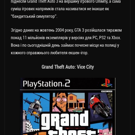
піднесли Grand Theft Auto 3 на вершину ігрового Олімпу, а сама
суміш ігрових напрямків стала називатися не інакше як
“бандитський симулятор”.
Згідно даних на жовтень 2004 року, GTA 3 розійшлася тиражем
понад 11 мільйонів екземплярів у версіях для PC, PS2 та Xbox.
Вона і по сьогоднішній день займає почесне місце на полиці у
кожного справжнього любителя екшен-ігор.
Grand Theft Auto: Vice City