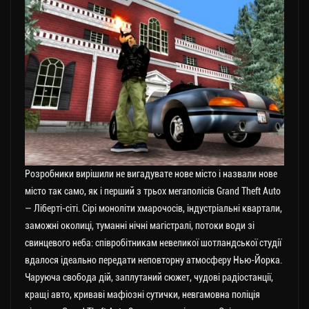
Розробники вирішили не вигадувате нове місто і назвали нове
місто так само, як і перший з трьох мегаполісів Grand Theft Auto
— Ліберті-сіті. Сірі моноліти хмарочосів, індустріальні квартали,
заможні околиці, туманні нічні магістралі, потоки води зі
свинцевого неба: співробітникам невеликої шотландської студії
вдалося ідеально передати неповторну атмосферу Нью-Йорка.
Чаруюча свобода дій, заплутаний сюжет, чудові радіостанції,
кращі авто, криваві мафіозні сутички, невгамовна поліція