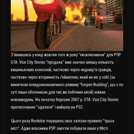
З’явившись у кінці жовтня того ж року “ексклюзивом” для PSP
GTA: Vice City Stories “продала” вже значно меншу кількість
кишенькових консолей, частково через недовір’я гравців,
частково через вторинність ґеймплею, який не ніс у собі (за
винятком псевдоекономічного режиму “Empire Building”, що є по
суті лише оболонкою для тих же побічних місій) ніяких
нововведень. На початку березня 2007 р. GTA: Vice City Stories
прогнозовано “здалася” і вийшла на PS2.
Цього разу Rockstar порушила своє залізне правило “трьох
міст”. Адже власники PSP змогли побувати лише у Місті