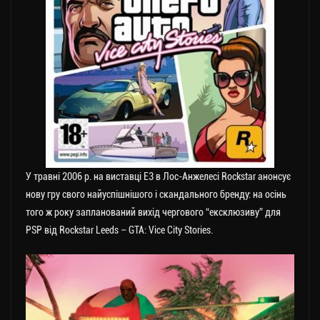
У травні 2006 р. на виставці E3 в Лос-Анжелесі Rockstar анонсує
нову гру свого найуспішнішого і скандального бренду: на осінь
того ж року запланований вихід чергового “ексклюзиву” для
PSP від Rockstar Leeds – GTA: Vice City Stories.