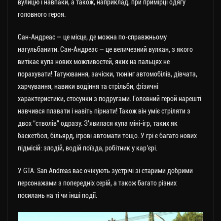
вулицю і навпаки, а також, наприклад, при примірці одягу
головного героя.
Сан-Андреас — це місце, де можна по-справжньому
нагульбанити. Сан-Андреас — це величезний вулкан, з якого
витікає купа нових можливостей, яких на пальцях не
порахувати! Татуювання, зачіски, тюнінг автомобілів, дівчата,
харчування, навики водіння та стрільби, фізичні
характеристики, стосунки з подругами. Головний герой нарешті
навчився плавати і навіть пірнати! Також він уміє стріляти з
двох “стволів” одразу. З’явилася купа міні-ігр, таких як
баскетбол, більярд, ігрові автомати тощо. У грі є багато нових
підмісій: злодій, водій поїзда, робітник у кар’єрі.
У GTA: San Andreas вас очікують зустрічі зі старими добрими
персонажами з попередніх серій, а також багато різних
посилань на ті чи інші події.