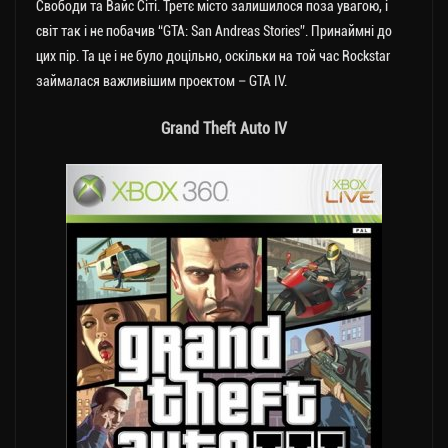
Свободи та Вайс Сіті. Третє місто залишилося поза увагою, і
світ так і не побачив “GTA: San Andreas Stories”. Принаймні до
цих пір. Та це і не було доцільно, оскільки на той час Rockstar
займалася важливішим проектом – GTA IV.
Grand Theft Auto IV