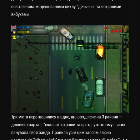
освітленням, моделюванням циклу “день-ніч” та яскравими
вибухами.
Три міста перетворилися в одне, що розділене на 3 райони —
діловий квартал, “спальні” окраїни та центр, у кожному з яких
панувала своя банда. Правила усім цим хаосом злісна