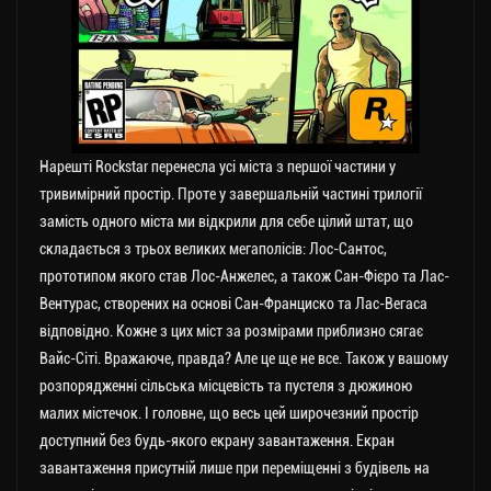
Нарешті Rockstar перенесла усі міста з першої частини у
тривимірний простір. Проте у завершальній частині трилогії
замість одного міста ми відкрили для себе цілий штат, що
складається з трьох великих мегаполісів: Лос-Сантос,
прототипом якого став Лос-Анжелес, а також Сан-Фієро та Лас-
Вентурас, створених на основі Сан-Франциско та Лас-Вегаса
відповідно. Кожне з цих міст за розмірами приблизно сягає
Вайс-Сіті. Вражаюче, правда? Але це ще не все. Також у вашому
розпорядженні сільська місцевість та пустеля з дюжиною
малих містечок. І головне, що весь цей широчезний простір
доступний без будь-якого екрану завантаження. Екран
завантаження присутній лише при переміщенні з будівель на