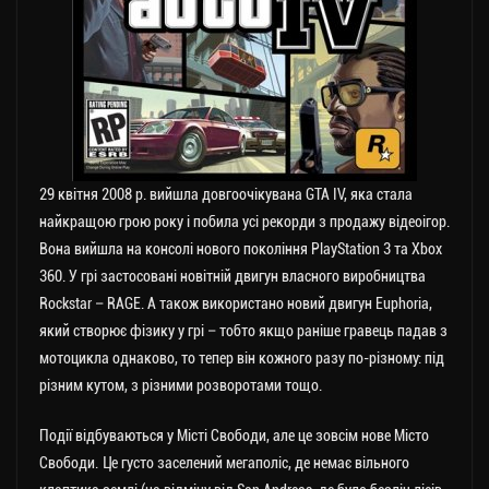
29 квітня 2008 р. вийшла довгоочікувана GTA IV, яка стала
найкращою грою року і побила усі рекорди з продажу відеоігор.
Вона вийшла на консолі нового покоління PlayStation 3 та Xbox
360. У грі застосовані новітній двигун власного виробництва
Rockstar – RAGE. А також використано новий двигун Euphoria,
який створює фізику у грі – тобто якщо раніше гравець падав з
мотоцикла однаково, то тепер він кожного разу по-різному: під
різним кутом, з різними розворотами тощо.
Події відбуваються у Місті Свободи, але це зовсім нове Місто
Свободи. Це густо заселений мегаполіс, де немає вільного