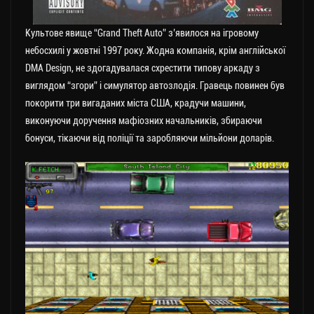
Культове явище “Grand Theft Auto” з’явилося на ігровому
небосхилі у жовтні 1997 року. Жодна компанія, крім англійської
DMA Design, не здогадувалася схрестити типову аркаду з
виглядом “згори” і симулятор автозлодія. Гравець повинен був
покорити три вигаданих міста США, крадучи машини,
виконуючи доручення мафіозних начальників, збираючи
бонуси, тікаючи від поліції та заробляючи мільйони доларів.