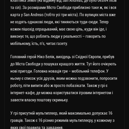
клаптика землі (на відміну від San Andreas, де було безліч лісів
та сіл). За розмірами Місто Свободи приблизно таке ж, як і вся
карта у San Andreas (тобто усі три міста). По вулицях міста вже
не ходять однакові люди, які тиняються туди-сюди. Тепер
кожен пішохід опрацьваний, має свою ціль, куди він іде, і
виконує те, що роблять люди у реальності – говорить по
мобільному, їсть, п’є, читає газету.
Головний герой Ніко Белік, вихідець зі Східної Європи, прибув
до Міста Свободи у пошуках кращого життя. Тут його очікують
нові пригоди. Головна новація гри – мобільний телефон. У
ньому є список усіх друзів, яким можна подзвонити, попросити
роботу, піти випити або ж просто побазікати. Також у грі є
інтернет-кафе, де можна користуватися ігровим інтернетом і
завести власну поштову скриньку.
У грі присутній мультиплеєр, який максимально допускає 16
гравців. Також є 16 різних режимів мультиплеєру, у кожному з
яких свої правила та завдання.