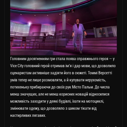
Головним досягненням гри стала поява справжнього героя — у
Vice City головний герой отримав ім’я і дар мови, що дозволило
сценаристам активніше задіяти його в сюжеті. Томмі Верcетті
умів тепер не лише розмовляти, а й купувати нерухомість,
потихеньку прибираючи до своїх рук Місто Пальм. До числа
менш значущих, але не менш корисних новацій відносилися
можливість заходити у деякі будівлі, їхати на мотоциклі,
змінювати одежу, що дозволяло з шиком тікати від
настирливих лягавих.