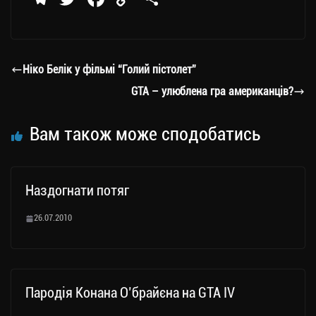
le
wi
ce
op
о
gr
tt
bo
y
ді
a
er
ok
Li
ли
Ніко Белік у фільмі “Голий пістолет”
m
nk
ти
GTA – улюблена гра американців?
ся
Вам також може сподобатись
Наздогнати потяг
26.07.2010
Пародія Конана О’брайєна на GTA IV