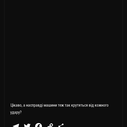
Цікаво, а насправді машини теж так крутяться від кожного
удару?
Te
T
Fa
C
П