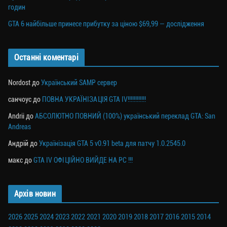
годин
GTA 6 найбільше принесе прибутку за ціною $69,99 — дослідження
Останні коментарі
Nordost
до
Український SAMP сервер
санчоус
до
ПОВНА УКРАЇНІЗАЦІЯ GTA IV!!!!!!!!!!!!
Andrii
до
АБСОЛЮТНО ПОВНИЙ (100%) український переклад GTA: San
Andreas
Андрій
до
Українізація GTA 5 v0.91 beta для патчу 1.0.2545.0
макс
до
GTA IV ОФІЦІЙНО ВИЙДЕ НА PC !!!
Архів новин
2026
2025
2024
2023
2022
2021
2020
2019
2018
2017
2016
2015
2014