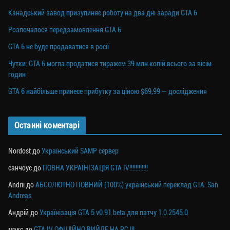
Канадський завод призупиняє роботу на два дні заради GTA 6
Розпочалося передзамовлення GTA 6
GTA 6 не буде продаватися в росії
Чутки: GTA 6 могла продатися тиражем 39 млн копій всього за вісім
годин
GTA 6 найбільше принесе прибутку за ціною $69,99 — дослідження
Останні коментарі
Nordost
до
Український SAMP сервер
санчоус
до
ПОВНА УКРАЇНІЗАЦІЯ GTA IV!!!!!!!!!!!!
Andrii
до
АБСОЛЮТНО ПОВНИЙ (100%) український переклад GTA: San
Andreas
Андрій
до
Українізація GTA 5 v0.91 beta для патчу 1.0.2545.0
макс
до
GTA IV ОФІЦІЙНО ВИЙДЕ НА PC !!!