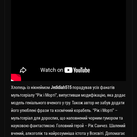
Хлопець із нікнеймом
Jedidiah515
порадував усіх фанатів
мультсеріалу “Рік і Морті”, випустивши модифікацію, яка додає
модель геніального вченого у гру. Також автор не забув додати
його улюблені фрази та космічний корабель. “Рік і Морті” –
мультсеріал для дорослих, що наповнений чорним гумором та
науковою фантастикою. Головний герой – Рік Санчез. Шалений
вчений, алкоголік та найрозумніша істота у Всесвіті. Допомагає