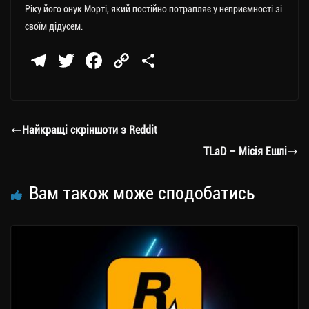
Ріку його онук Морті, який постійно потрапляє у неприємності зі
своїм дідусем.
Te
T
Fa
C
П
le
wi
ce
op
о
gr
tt
bo
y
ді
a
er
ok
Li
ли
Найкращі скріншоти з Reddit
m
nk
ти
TLaD – Місія Ешлі
ся
Вам також може сподобатись