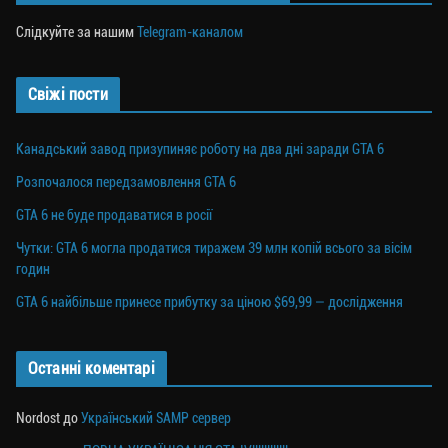
Слідкуйте за нашим
Telegram-каналом
Свіжі пости
Канадський завод призупиняє роботу на два дні заради GTA 6
Розпочалося передзамовлення GTA 6
GTA 6 не буде продаватися в росії
Чутки: GTA 6 могла продатися тиражем 39 млн копій всього за вісім
годин
GTA 6 найбільше принесе прибутку за ціною $69,99 — дослідження
Останні коментарі
Nordost
до
Український SAMP сервер