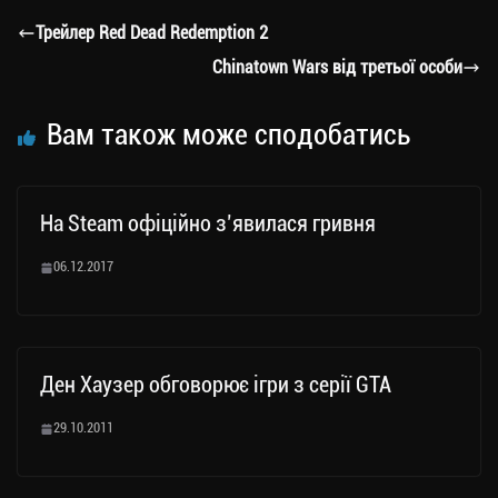
a
er
ok
Li
ли
Трейлер Red Dead Redemption 2
m
nk
ти
Chinatown Wars від третьої особи
ся
Вам також може сподобатись
На Steam офіційно з’явилася гривня
06.12.2017
Ден Хаузер обговорює ігри з серії GTA
29.10.2011