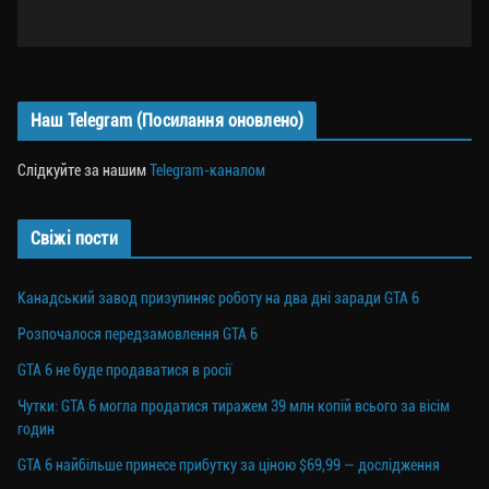
Наш Telegram (Посилання оновлено)
Слідкуйте за нашим
Telegram-каналом
Свіжі пости
Канадський завод призупиняє роботу на два дні заради GTA 6
Розпочалося передзамовлення GTA 6
GTA 6 не буде продаватися в росії
Чутки: GTA 6 могла продатися тиражем 39 млн копій всього за вісім
годин
GTA 6 найбільше принесе прибутку за ціною $69,99 — дослідження