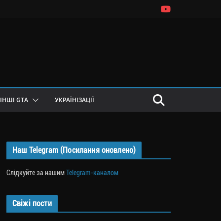
ІНШІ GTA
УКРАЇНІЗАЦІЇ
Наш Telegram (Посилання оновлено)
Слідкуйте за нашим
Telegram-каналом
Свіжі пости