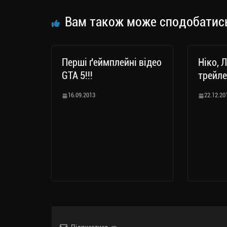
m
nk
ти
ся
Вам також може сподобатис
Перші ґеймплейні відео
Ніко, Л
GTA 5!!!
трейле
16.09.2013
22.12.20