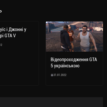
ь
уїс і Джонні у
рі GTA V
12
Відеопроходження GTA
5 українською
31.01.2022