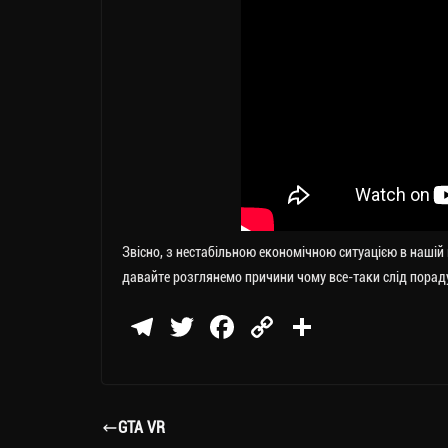
Звісно, з нестабільною економічною ситуацією в нашій к
давайте розглянемо причини чому все-таки слід порад
Te
T
Fa
C
П
le
wi
ce
op
о
gr
tt
bo
y
ді
a
er
ok
Li
ли
GTA VR