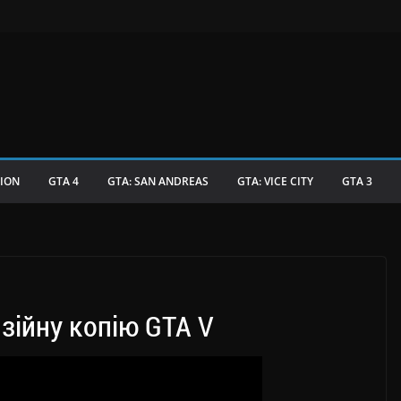
TION
GTA 4
GTA: SAN ANDREAS
GTA: VICE CITY
GTA 3
зійну копію GTA V