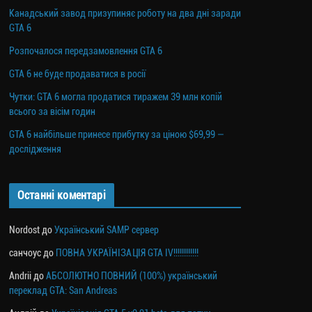
Канадський завод призупиняє роботу на два дні заради
GTA 6
Розпочалося передзамовлення GTA 6
GTA 6 не буде продаватися в росії
Чутки: GTA 6 могла продатися тиражем 39 млн копій
всього за вісім годин
GTA 6 найбільше принесе прибутку за ціною $69,99 —
дослідження
Останні коментарі
Nordost
до
Український SAMP сервер
санчоус
до
ПОВНА УКРАЇНІЗАЦІЯ GTA IV!!!!!!!!!!!!
Andrii
до
АБСОЛЮТНО ПОВНИЙ (100%) український
переклад GTA: San Andreas