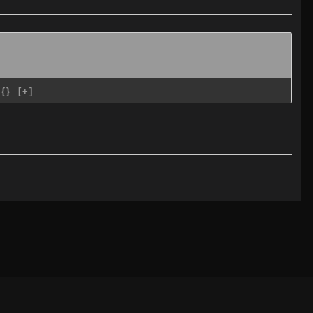
{}
[+]