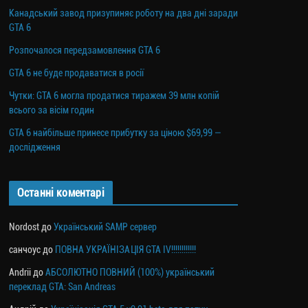
Канадський завод призупиняє роботу на два дні заради
GTA 6
Розпочалося передзамовлення GTA 6
GTA 6 не буде продаватися в росії
Чутки: GTA 6 могла продатися тиражем 39 млн копій
всього за вісім годин
GTA 6 найбільше принесе прибутку за ціною $69,99 —
дослідження
Останні коментарі
Nordost
до
Український SAMP сервер
санчоус
до
ПОВНА УКРАЇНІЗАЦІЯ GTA IV!!!!!!!!!!!!
Andrii
до
АБСОЛЮТНО ПОВНИЙ (100%) український
переклад GTA: San Andreas