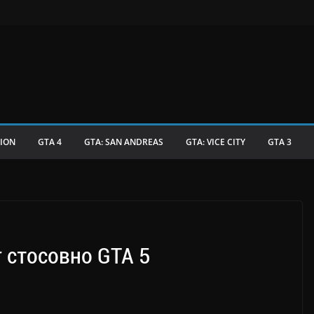
TION
GTA 4
GTA: SAN ANDREAS
GTA: VICE CITY
GTA 3
 стосовно GTA 5