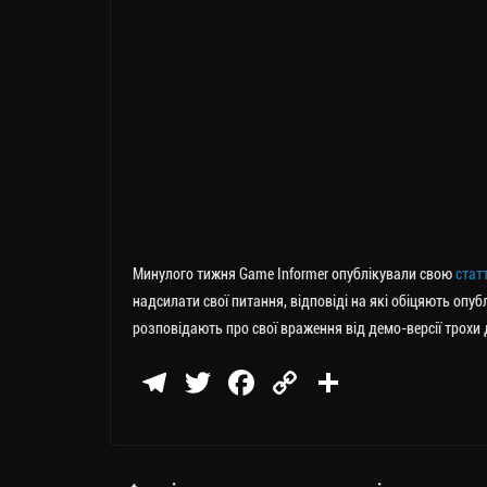
Минулого тижня Game Informer опублікували свою
стат
надсилати свої питання, відповіді на які обіцяють опуб
розповідають про свої враження від демо-версії трохи д
Te
T
Fa
C
П
le
wi
ce
op
о
gr
tt
bo
y
ді