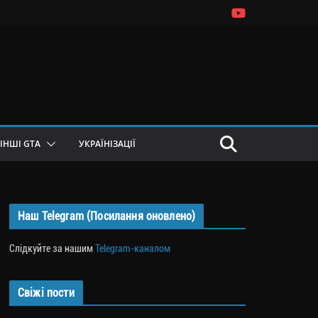
ІНШІ GTA
УКРАЇНІЗАЦІЇ
Наш Telegram (Посилання оновлено)
Слідкуйте за нашим
Telegram-каналом
Свіжі пости