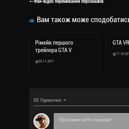
a
er
ok
Li
ли
Фан-відео перемикання персонажів
m
nk
ти
ся
Вам також може сподобатис
Рімейк першого
GTA V
трейлера GTA V
11.10.20
05.11.2011
Підписатися