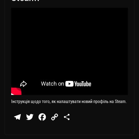
Інструкція щодо того, як налаштувати новий профіль на Steam.
Te
T
Fa
C
П
le
wi
ce
op
о
gr
tt
bo
y
ді