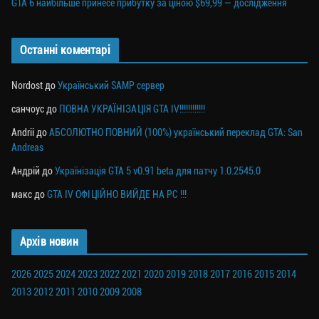
GTA 6 найбільше принесе прибутку за ціною $69,99 — дослідження
Останні коментарі
Nordost
до
Український SAMP сервер
санчоус
до
ПОВНА УКРАЇНІЗАЦІЯ GTA IV!!!!!!!!!!!!
Andrii
до
АБСОЛЮТНО ПОВНИЙ (100%) український переклад GTA: San
Andreas
Андрій
до
Українізація GTA 5 v0.91 beta для патчу 1.0.2545.0
макс
до
GTA IV ОФІЦІЙНО ВИЙДЕ НА PC !!!
Архів новин
2026
2025
2024
2023
2022
2021
2020
2019
2018
2017
2016
2015
2014
2013
2012
2011
2010
2009
2008