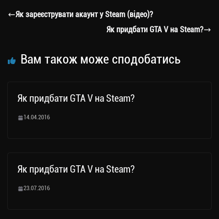
a
er
ok
Li
ли
Як зареєструвати акаунт у Steam (відео)?
m
nk
ти
Як придбати GTA V на Steam?
ся
Вам також може сподобатись
Як придбати GTA V на Steam?
14.04.2016
Як придбати GTA V на Steam?
23.07.2016