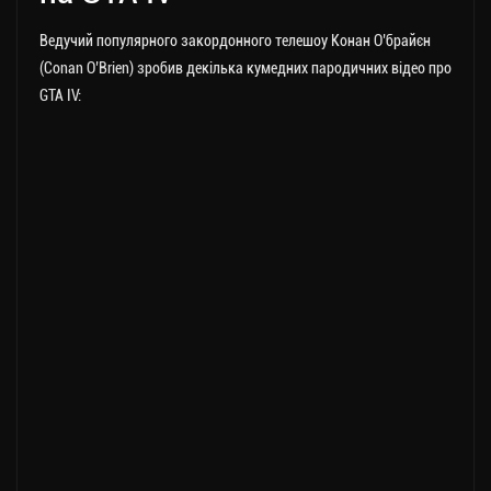
Ведучий популярного закордонного телешоу Конан О’брайєн
(Conan O’Brien) зробив декілька кумедних пародичних відео про
GTA IV: