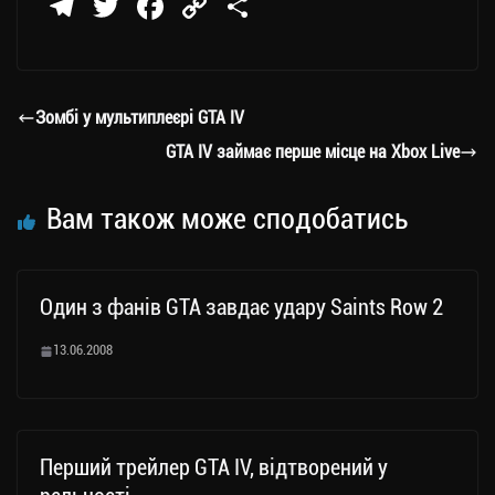
Te
T
Fa
C
П
le
wi
ce
op
о
gr
tt
bo
y
ді
a
er
ok
Li
ли
Зомбі у мультиплеєрі GTA IV
m
nk
ти
GTA IV займає перше місце на Xbox Live
ся
Вам також може сподобатись
Один з фанів GTA завдає удару Saints Row 2
13.06.2008
Перший трейлер GTA IV, відтворений у