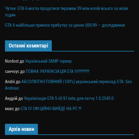
Чутки: GTA 6 могла продатися тиражем 39 млн копій всього за вісім
годин
GTA 6 найбільше принесе прибутку за ціною $69,99 — дослідження
Останні коментарі
Nordost
до
Український SAMP сервер
санчоус
до
ПОВНА УКРАЇНІЗАЦІЯ GTA IV!!!!!!!!!!!!
Andrii
до
АБСОЛЮТНО ПОВНИЙ (100%) український переклад GTA: San
Andreas
Андрій
до
Українізація GTA 5 v0.91 beta для патчу 1.0.2545.0
макс
до
GTA IV ОФІЦІЙНО ВИЙДЕ НА PC !!!
Архів новин