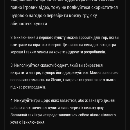
повно ігрових відео, тому не полінуйтеся скористатися
чудовою нагодою перевірити кожну гру, яку
збираєтеся купити.
2. Виключення з першого пункту можна зробити для ігор, які ви
вже грали на піратській версії. Це звісно на випадок, якщо гра
хороша і таким чином ви хочете віддячити розробників.
3. Не полінуйтеся скласти бюджет, який ви збираєтеся
витратити на ігри, і суворо його дотримуйтеся. Можна завчасно
поповнити гаманець на Steam, і витрачати гроші лише з нього
під час розпродажів.
4. Не купуйте ігри щодо яких вагаєтеся, або ж занадто дешеві
забавки, які хочеться купити лише через їх низьку ціну.
Зазвичай такі ігри не представляються собою нічого цікавого,
хоча є і виключення.