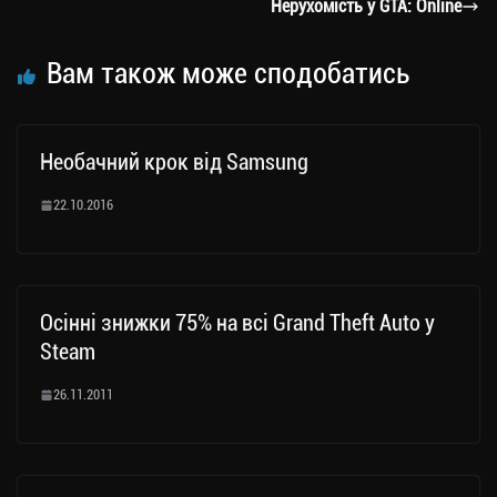
m
nk
ти
Нерухомість у GTA: Online
ся
Вам також може сподобатись
Необачний крок від Samsung
22.10.2016
Осінні знижки 75% на всі Grand Theft Auto у
Steam
26.11.2011