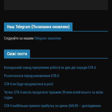
Наш Telegram (Посилання оновлено)
Слідкуйте за нашим
Telegram-каналом
Свіжі пости
Канадський завод призупиняє роботу на два дні заради GTA 6
Розпочалося передзамовлення GTA 6
GTA 6 не буде продаватися в росії
Чутки: GTA 6 могла продатися тиражем 39 млн копій всього за вісім
годин
GTA 6 найбільше принесе прибутку за ціною $69,99 — дослідження