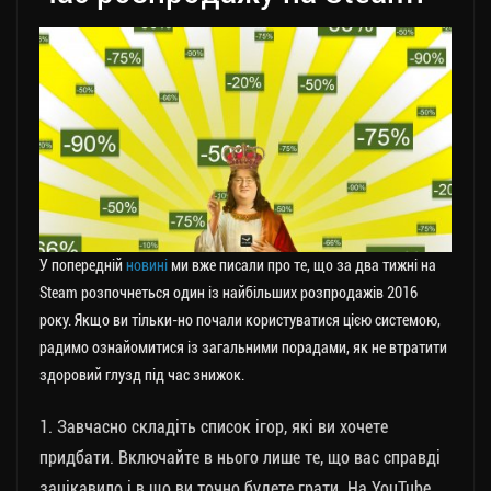
У попередній
новині
ми вже писали про те, що за два тижні на
Steam розпочнеться один із найбільших розпродажів 2016
року. Якщо ви тільки-но почали користуватися цією системою,
радимо ознайомитися із загальними порадами, як не втратити
здоровий глузд під час знижок.
1. Завчасно складіть список ігор, які ви хочете
придбати. Включайте в нього лише те, що вас справді
зацікавило і в що ви точно будете грати. На YouTube