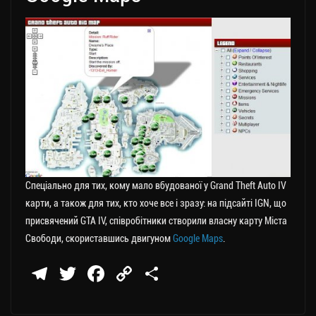
Спеціально для тих, кому мало вбудованої у Grand Theft Auto IV
карти, а також для тих, кто хоче все і зразу: на підсайті IGN, що
присвячений GTA IV, співробітники створили власну карту Міста
Свободи, скориставшись двигуном
Google Maps
.
Te
T
Fa
C
П
le
wi
ce
op
о