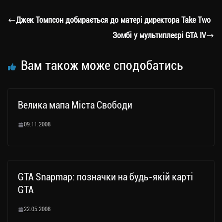
gr
tt
bo
y
ді
a
er
ok
Li
ли
Джек Томпсон добирається до матері директора Take Two
m
nk
ти
Зомбі у мультиплеєрі GTA IV
ся
Вам також може сподобатись
Велика мапа Міста Свободи
09.11.2008
GTA Snapmap: позначки на будь-якій карті
GTA
22.05.2008