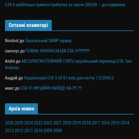
GTA 6 найбільше принесе прибутку за ціною $69,99 — дослідження
Останні коментарі
Nordost
до
Український SAMP сервер
санчоус
до
ПОВНА УКРАЇНІЗАЦІЯ GTA IV!!!!!!!!!!!!
Andrii
до
АБСОЛЮТНО ПОВНИЙ (100%) український переклад GTA: San
Andreas
Андрій
до
Українізація GTA 5 v0.91 beta для патчу 1.0.2545.0
макс
до
GTA IV ОФІЦІЙНО ВИЙДЕ НА PC !!!
Архів новин
2026
2025
2024
2023
2022
2021
2020
2019
2018
2017
2016
2015
2014
2013
2012
2011
2010
2009
2008