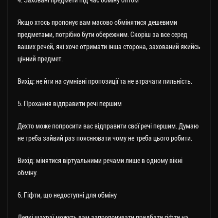
4. Заховані предмети під час обміну оптом
Якщо хтось пропонує вам масово обмінятися дешевими
предметами, потрібно бути обережним. Скоріш за все серед
ваших речей, які хоче отримати інша сторона, захований якийсь
цінний предмет.
Вихід: не йти на сумнівні пропозиції та не втрачати пильність.
5. Прохання відправити речі першим
Дехто може попросити вас відправити свої речі першим. Думаю
не треба зайвий раз пояснювати чому не треба цього робити.
Вихід: мінятися віртуальними речами лише в одному вікні
обміну.
6. Гіфти, що недоступні для обміну
Деякі шахраї можуть вам запропонувати придбати гіфти на