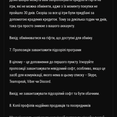
ігри, які не можна обміняти, адже з їх моменту покупки не
пройшло 30 днів. Скоріш за все ці ігри були придбані за
допомогою крадених кредиток. Тому за декілька годин чи днів,
така гра просто зникне з вашого аккаунту.
Вихід: обмінюватися на гіфти, що доступні для обміну.
7. Пропозиція завантажити підозрілі програми
В цілому – це доповнення до першого пункту. Ігноруйте
пропозиції завантажувати невідомий софт, особливо, якщо це
засіб для комунікації, якого нема в цьому списку – Skype,
Teamspeak, Viber чи Discord.
Вихід: не завантажувати підозрілий софт та бути обачним.
8. Копії профілів надійних продавців та посередників