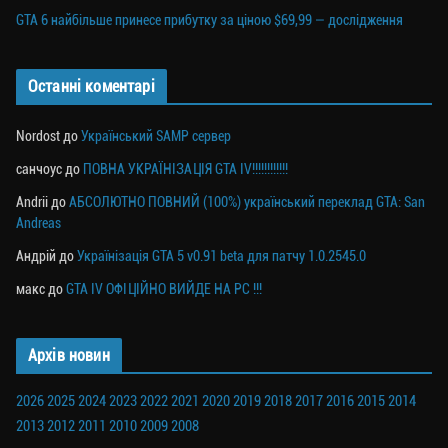
GTA 6 найбільше принесе прибутку за ціною $69,99 — дослідження
Останні коментарі
Nordost
до
Український SAMP сервер
санчоус
до
ПОВНА УКРАЇНІЗАЦІЯ GTA IV!!!!!!!!!!!!
Andrii
до
АБСОЛЮТНО ПОВНИЙ (100%) український переклад GTA: San
Andreas
Андрій
до
Українізація GTA 5 v0.91 beta для патчу 1.0.2545.0
макс
до
GTA IV ОФІЦІЙНО ВИЙДЕ НА PC !!!
Архів новин
2026
2025
2024
2023
2022
2021
2020
2019
2018
2017
2016
2015
2014
2013
2012
2011
2010
2009
2008