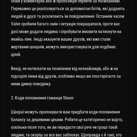
спам у коментарях або ж пропозиція перейти за посиланням.
Переважно це реалізовується за допомогою ботів, які додають
людей в друзі та розсилають їм повідомлення. Останнім часом
Valve зробили багато змін і ситуація покращилася, проте вас
досі може додати людина і спробувати вмовити натиснути на
якийсь лінк. Іноді аккаунти ваших друзів, які вже стали
жертвами шахраїв, можуть використовувати для подібних
цілей.
Вихід: не натискати на посилання від незнайомців, або ж на
підозрілі лінки від друзів, особливо якщо ви спостерігаєте за
ними дивну поведінку.
2. Коди поповнення гаманця Steam
Шахраї можуть пропонувати вам придбати коди поповнення
балансу за дешевими цінами. Робити це категорично не варто,
оскільки після того, як ви передасте свої речі чи гроші такій
людині, та скоріш за все вас заблокує. Щоправда є й такі, хто