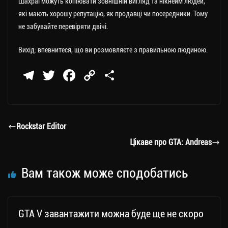
Шахраї можуть копіювати зовнішній вигляд та нікнейм людей,
які мають хорошу репутацію, як продавці чи посередники. Тому
не забувайте перевіряти двічі.
Вихід: впевнитеся, що ви розмовляєте з правильною людиною.
Te
T
Fa
C
П
le
wi
ce
op
о
gr
tt
bo
y
ді
a
er
ok
Li
ли
Rockstar Editor
m
nk
ти
Цікаве про GTA: Andreas
ся
Вам також може сподобатись
GTA V завантажити можна буде ще не скоро