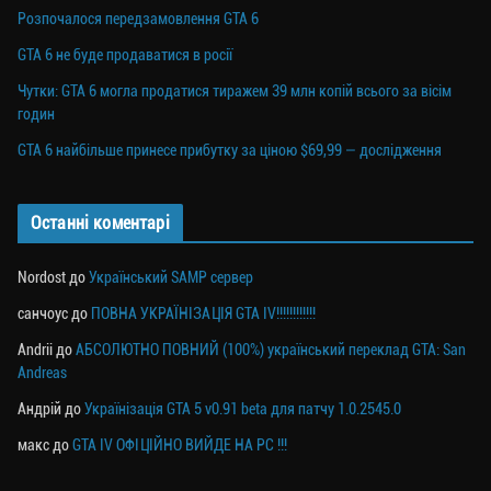
Розпочалося передзамовлення GTA 6
GTA 6 не буде продаватися в росії
Чутки: GTA 6 могла продатися тиражем 39 млн копій всього за вісім
годин
GTA 6 найбільше принесе прибутку за ціною $69,99 — дослідження
Останні коментарі
Nordost
до
Український SAMP сервер
санчоус
до
ПОВНА УКРАЇНІЗАЦІЯ GTA IV!!!!!!!!!!!!
Andrii
до
АБСОЛЮТНО ПОВНИЙ (100%) український переклад GTA: San
Andreas
Андрій
до
Українізація GTA 5 v0.91 beta для патчу 1.0.2545.0
макс
до
GTA IV ОФІЦІЙНО ВИЙДЕ НА PC !!!