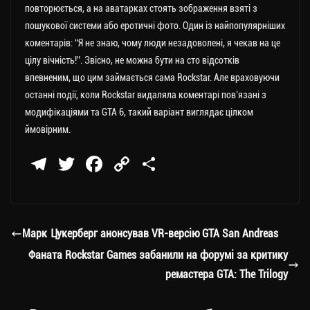
повторюється, а на аватарках стоять зображення взяті з
пошукової системи або еротичні фото. Один із найпопулярніших
коментарів: “Я не знаю, чому люди незадоволені, я чекав на це
цілу вічність!”. Звісно, не можна бути на сто відсотків
впевненим, що цим займається сама Rockstar. Але враховуючи
останні події, коли Rockstar видаляла коментарі пов’язані з
модифікаціями та GTA 6, такий варіант виглядає цілком
ймовірним.
Te
T
Fa
C
П
le
wi
ce
op
о
gr
tt
bo
y
ді
a
er
ok
Li
ли
Марк Цукерберг анонсував VR-версію GTA San Andreas
m
nk
ти
Фаната Rockstar Games забанили на форумі за критику
ся
ремастера GTA: The Trilogy