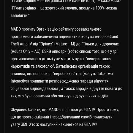
“П’яне водіння – не виграшка і тим паче не жарт,” – каже MADD.
“П’яне водіння – це жорстокий злочин, якому на 100% можна
запобігти.”
MADD просить Організацію рейтингу розважального
програмного забезпечення підвищити вікову категорію Grand
Theft Auto IV від “Зрілих” (Mature – M) до “Тільки для дорослих”
(Adults Only – АО). ESRB опис гри (тобто список того, що є у грі
протипоказаного дітям) уже містить пункт “використання
наркотиків та алкоголю”. Батьківська організація також
заявила, що попросила “виробників” гри (мабуть Take-Two
Interactive) припинити розповсюдження заради відчуття
соціальної відповідальності, а також заради відчуття поваги до
тих, хто був поранений або загинув від рук п’яних водіїв.
Обурливо бачити, що MADD чіпляється до GTA IV. Просто тому,
що це просто смішний і передбачуваний спосіб привернути
увагу ЗМІ. Хто ж наступний накинеться на GTA IV?