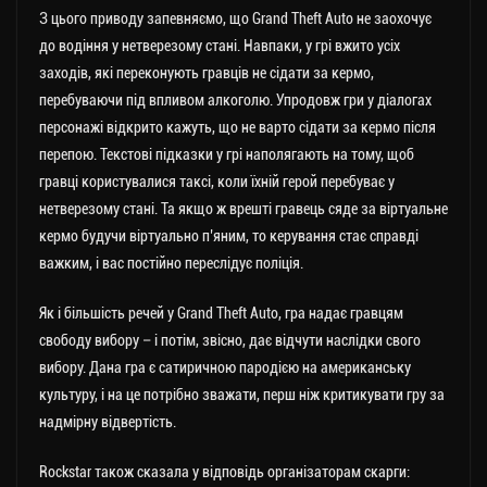
З цього приводу запевняємо, що Grand Theft Auto не заохочує
до водіння у нетверезому стані. Навпаки, у грі вжито усіх
заходів, які переконують гравців не сідати за кермо,
перебуваючи під впливом алкоголю. Упродовж гри у діалогах
персонажі відкрито кажуть, що не варто сідати за кермо після
перепою. Текстові підказки у грі наполягають на тому, щоб
гравці користувалися таксі, коли їхній герой перебуває у
нетверезому стані. Та якщо ж врешті гравець сяде за віртуальне
кермо будучи віртуально п’яним, то керування стає справді
важким, і вас постійно переслідує поліція.
Як і більшість речей у Grand Theft Auto, гра надає гравцям
свободу вибору – і потім, звісно, дає відчути наслідки свого
вибору. Дана гра є сатиричною пародією на американську
культуру, і на це потрібно зважати, перш ніж критикувати гру за
надмірну відвертість.
Rockstar також сказала у відповідь організаторам скарги: