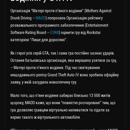
Організація “Матері проти п’яного водіння” (Mothers Against
Drunk Driving –
MADD
) попросила Організацію рейтингу
розважального програмного забезпечення (Entertainment
Software Rating Board –
ESRB
) оцінити гру від Rockstar
категорією “Лише для дорослих”.
Як і герої усіх серій GTA, так і сама гра постійно зазнає ударів.
Остання батьківська організація, яка вирішила узятися за гру,
– Матері проти п’яного водіння. Під час святкування
нещодавнього релізу Grand Theft Auto IV вона зробила офіційну
заяву, у якій засудила новоспечену гру.
Мало того, що п’яне водіння забирає близько 13 500 житів
щороку, MADD каже, що вони “повністю розчаровані” тим, що
гра дозволяє гравцям віртуально напиватися та сідати за
кермо такого ж віртуального автомобіля.