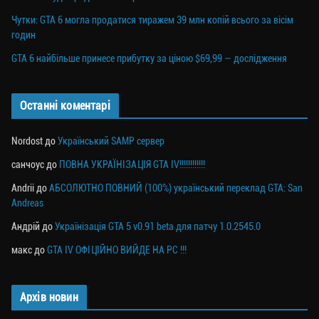
Чутки: GTA 6 могла продатися тиражем 39 млн копій всього за вісім
годин
GTA 6 найбільше принесе прибутку за ціною $69,99 — дослідження
Останні коментарі
Nordost
до
Український SAMP сервер
санчоус
до
ПОВНА УКРАЇНІЗАЦІЯ GTA IV!!!!!!!!!!!!
Andrii
до
АБСОЛЮТНО ПОВНИЙ (100%) український переклад GTA: San
Andreas
Андрій
до
Українізація GTA 5 v0.91 beta для патчу 1.0.2545.0
макс
до
GTA IV ОФІЦІЙНО ВИЙДЕ НА PC !!!
Архів новин