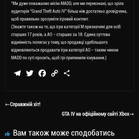
“Ми дуже поважаємо місію MADD, але ми переконані, що зріла
аудиторія “Grand Theft Auto IV” більш ніж достатньо досвідчена,
щоб правильно зрозуміти ігровий контент.
(Зважте також на те, що ігри категорії M призначені для осіб
старших 17 років, а AO – старших за 18. Єдина суттєва
відмінність полягає у тому, що продавці здебільшого
відмовляються продавати ігри категорії AO – таким чином
MADD по суті просить, щоб грі припинили існування.)
Te
T
Fa
C
П
le
wi
ce
op
о
gr
tt
bo
y
ді
a
er
ok
Li
ли
Справжній хіт!
m
nk
ти
GTA IV на офіційному сайті Xbox
ся
Вам також може сподобатись