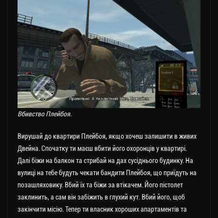
Вбивство Плейбоя.
Вирушай до квартири Плейбоя, якщо хочеш залишити в живих
Двейна. Спочатку ти маєш вбити його охоронців у квартирі.
Далі біжи на балкон та стрибай на дах сусіднього будинку. На
вулиці на тебе будуть чекати бандити Плейбоя, що приїдуть на
позашляховику. Вбий їх та біжи за втікачем. Його пістолет
заклинить, а сам він забіжить в глухий кут. Вбий його, щоб
закінчити місію. Тепер ти власник хороших апартаментів та