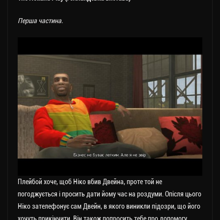
Перша частина.
Плейбой хоче, щоб Ніко вбив Двейна, проте той не
погоджується і просить дати йому час на роздуми. Опісля цього
Ніко зателефонує сам Двейн, в якого виникли підозри, що його
хочуть прикінчити. Він також попросить тебе про допомогу.