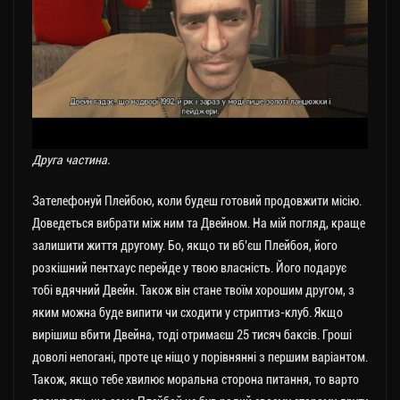
Друга частина.
Зателефонуй Плейбою, коли будеш готовий продовжити місію.
Доведеться вибрати між ним та Двейном. На мій погляд, краще
залишити життя другому. Бо, якщо ти вб’єш Плейбоя, його
розкішний пентхаус перейде у твою власність. Його подарує
тобі вдячний Двейн. Також він стане твоїм хорошим другом, з
яким можна буде випити чи сходити у стриптиз-клуб. Якщо
вирішиш вбити Двейна, тоді отримаєш 25 тисяч баксів. Гроші
доволі непогані, проте це ніщо у порівнянні з першим варіантом.
Також, якщо тебе хвилює моральна сторона питання, то варто