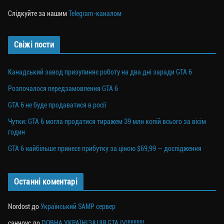
Слідкуйте за нашим
Telegram-каналом
Свіжі пости
Канадський завод призупиняє роботу на два дні заради GTA 6
Розпочалося передзамовлення GTA 6
GTA 6 не буде продаватися в росії
Чутки: GTA 6 могла продатися тиражем 39 млн копій всього за вісім
годин
GTA 6 найбільше принесе прибутку за ціною $69,99 — дослідження
Останні коментарі
Nordost
до
Український SAMP сервер
санчоус
до
ПОВНА УКРАЇНІЗАЦІЯ GTA IV!!!!!!!!!!!!