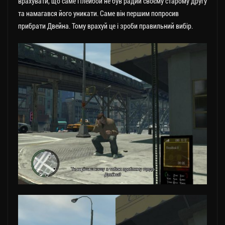
врахувати, що саме Плейбой не був радий своєму старому другу
та намагався його уникати. Саме він першим попросив
прибрати Двейна. Тому врахуй це і зроби правильний вибір.