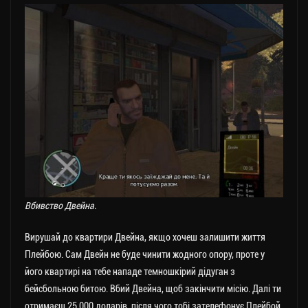
Вбивство Двейна.
Вирушай до квартири Двейна, якщо хочеш залишити життя
Плейбою. Сам Двейн не буде чинити жодного опору, проте у
його квартирі на тебе нападе темношкірий дідуган з
бейсбольною битою. Вбий Двейна, щоб закінчити місію. Далі ти
отримаєш 25 000 доларів, після чого тобі зателефонує Плейбой