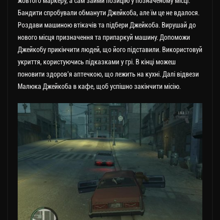
жовтого маркеру, а сам займи позицію у позначеному місці.
Бандити спробували обманути Джейкоба, але їм це не вдалося.
Роздави машиною втікачів та підбери Джейкоба. Вирушай до
нового місця призначення та припаркуй машину. Допоможи
Джейкобу прикінчити людей, що його підставили. Використовуй
укриття, користуючись підказками у грі. В кінці можеш
поновити здоров’я аптечкою, що лежить на кухні. Далі відвези
Малюка Джейкоба в кафе, щоб успішно закінчити місію.