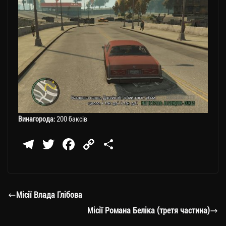
Винагорода:
200 баксів
Te
T
Fa
C
П
le
wi
ce
op
о
gr
tt
bo
y
ді
a
er
ok
Li
ли
Місії Влада Глібова
m
nk
ти
Місії Романа Беліка (третя частина)
ся