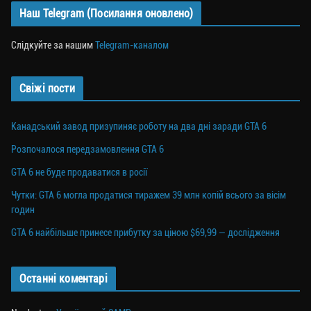
Наш Telegram (Посилання оновлено)
Слідкуйте за нашим
Telegram-каналом
Свіжі пости
Канадський завод призупиняє роботу на два дні заради GTA 6
Розпочалося передзамовлення GTA 6
GTA 6 не буде продаватися в росії
Чутки: GTA 6 могла продатися тиражем 39 млн копій всього за вісім
годин
GTA 6 найбільше принесе прибутку за ціною $69,99 — дослідження
Останні коментарі