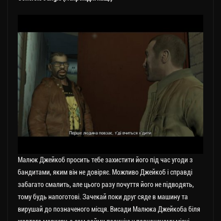
Малюк Джейкоб просить тебе захистити його під час угоди з
бандитами, яким він не довіряє. Можливо Джейкоб і справді
забагато смалить, але цього разу почуття його не підводять,
тому будь напоготові. Зачекай поки друг сяде в машину та
вирушай до позначеного місця. Висади Малюка Джейкоба біля