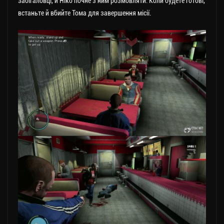
забігаловці, й Ніко почне з ним розмовляти. Коли будете готові,
встаньте й вбийте Тома для завершення місії.