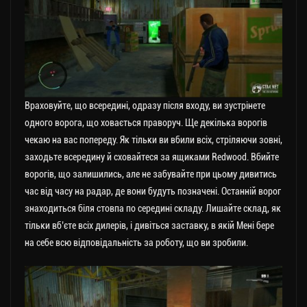
Враховуйте, що всередині, одразу після входу, ви зустрінете
одного ворога, що ховається праворуч. Ще декілька ворогів
чекаю на вас попереду. Як тільки ви вбили всіх, стріляючи зовні,
заходьте всередину й сховайтеся за ящиками Redwood. Вбийте
ворогів, що залишились, але не забувайте при цьому дивитись
час від часу на радар, де вони будуть позначені. Останній ворог
знаходиться біля стовпа по середині складу. Лишайте склад, як
тільки вб’єте всіх дилерів, і дивіться заставку, в якій Мені бере
на себе всю відповідальність за роботу, що ви зробили.