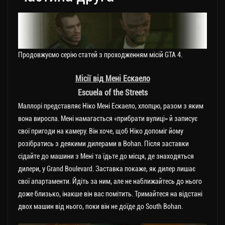
Продовжуємо серію статей з проходженням місій GTA 4.
Місії від Мені Ескаело
Escuela of the Streets
Маллорі представляє Ніко Мені Ескаело, хлопцю, разом з яким
вона виросла. Мені намагається «прибрати вулиці» й записує
свої пригоди на камеру. Він хоче, щоб Ніко допоміг йому
розібратись з деякими дилерами в Bohan. Після заставки
сідайте до машини з Мені та їдьте до місця, де знаходяться
дилери, у Grand Boulevard. Заставка покаже, як дилер лишає
свої апартаменти. Йдіть за ним, але не наближайтесь до нього
доже близько, інакше він вас помітить. Тримайтеся на відстані
двох машин від нього, поки він не доїде до South Bohan.