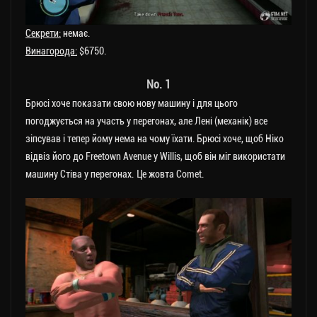
Секрети:
немає.
Винагорода:
$6750.
No. 1
Брюсі хоче показати свою нову машину і для цього
погоджується на участь у перегонах, але Лені (механік) все
зіпсував і тепер йому нема на чому їхати. Брюсі хоче, щоб Ніко
відвіз його до Freetown Avenue у Willis, щоб він міг використати
машину Стіва у перегонах. Це жовта Comet.