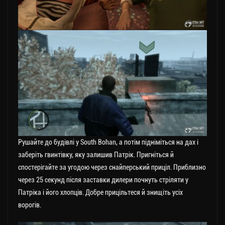
Рушайте до будівлі у South Bohan, а потім підніміться на дах і
заберіть гвинтівку, яку залишив Патрік. Пригніться й
спостерігайте за угодою через снайперський приціл. Приблизно
через 25 секунд після заставки дилери почнуть стріляти у
Патріка і його хлопців. Добре прицільтеся й знищіть усіх
ворогів.