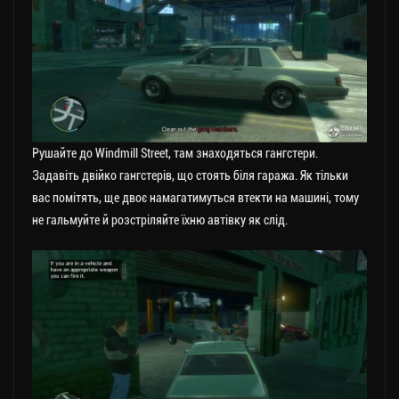
Рушайте до Windmill Street, там знаходяться гангстери.
Задавіть двійко гангстерів, що стоять біля гаража. Як тільки
вас помітять, ще двоє намагатимуться втекти на машині, тому
не гальмуйте й розстріляйте їхню автівку як слід.