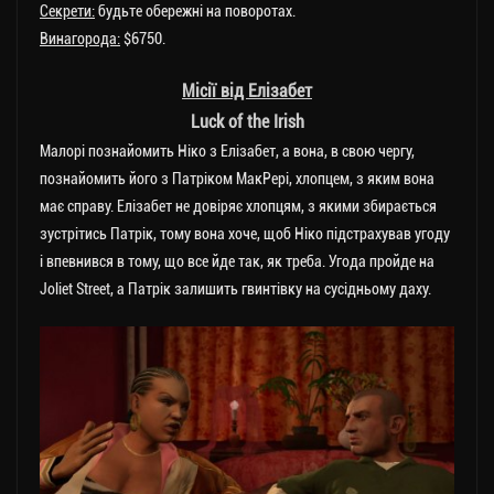
Секрети:
будьте обережні на поворотах.
Винагорода:
$6750.
Місії від Елізабет
Luck of the Irish
Малорі познайомить Ніко з Елізабет, а вона, в свою чергу,
познайомить його з Патріком МакРері, хлопцем, з яким вона
має справу. Елізабет не довіряє хлопцям, з якими збирається
зустрітись Патрік, тому вона хоче, щоб Ніко підстрахував угоду
і впевнився в тому, що все йде так, як треба. Угода пройде на
Joliet Street, а Патрік залишить гвинтівку на сусідньому даху.