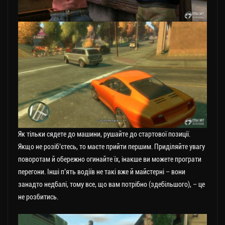
Як тільки сядете до машини, рушайте до стартової позиції.
Якщо не розіб’єтесь, то маєте прийти першим. Приділяйте увагу
поворотам й обережно огинайте їх, інакше ви можете програти
перегони. Інші п’ять водіїв не такі вже й майстерні – вони
занадто недбалі, тому все, що вам потрібно (здебільшого), – це
не розбитись.