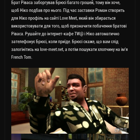
Брат Ріваса заборгував Брюсі багато грошей, тому він хоче,
щоб Ніко подбав про нього. Під час заставки Роман створить
для Ніко профіль на сайті Love Meet, який він збирається
використовувати для того, щоб призначити побачення братові
Ріваса. Рушайте до інтернет-кафе TW@ і Ніко автоматично
зателефонує Брюсі, коли приїде. Брюсі скаже, що вам слід
залогінітись на love-meet.net, а потім пошукати хлопчину на ім’я
French Tom.