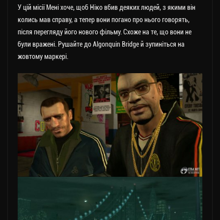
У цій місії Мені хоче, щоб Ніко вбив деяких людей, з якими він
колись мав справу, а тепер вони погано про нього говорять,
після перегляду його нового фільму. Схоже на те, що вони не
були вражені. Рушайте до Algonquin Bridge й зупиніться на
жовтому маркері.