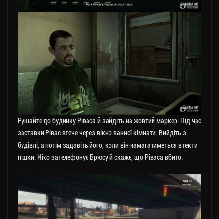
Рушайте до будинку Ріваса й зайдіть на жовтий маркер. Під час
заставки Рівас втече через вікно ванної кімнати. Вийдіть з
будівлі, а потім задавіть його, коли він намагатиметься втекти
пішки. Ніко зателефонує Брюсу й скаже, що Ріваса вбито.