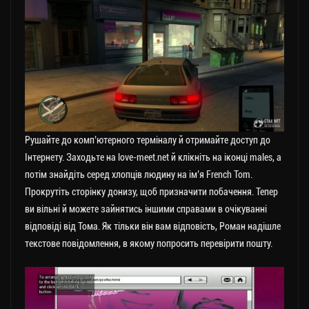
Рушайте до комп’ютерного терміналу й отримайте доступ до
Інтернету. Заходьте на love-meet.net й клікніть на іконці males, а
потім знайдіть серед хлопців людину на ім’я French Tom.
Прокрутіть сторінку донизу, щоб призначити побачення. Тепер
ви вільні й можете зайнятись іншими справами в очікуванні
відповіді від Тома. Як тільки він вам відповість, Роман надішле
текстове повідомлення, в якому попросить перевірити пошту.