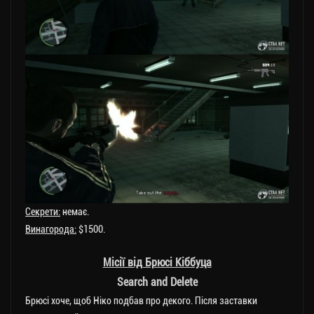
Секрети:
немає.
Винагорода:
$1500.
Місії від Брюсі Кіббуца
Search and Delete
Брюсі хоче, щоб Ніко подбав про декого. Після заставки