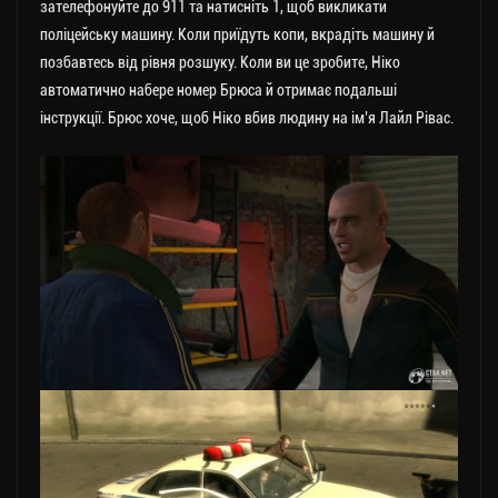
зателефонуйте до 911 та натисніть 1, щоб викликати
поліцейську машину. Коли приїдуть копи, вкрадіть машину й
позбавтесь від рівня розшуку. Коли ви це зробите, Ніко
автоматично набере номер Брюса й отримає подальші
інструкції. Брюс хоче, щоб Ніко вбив людину на ім’я Лайл Рівас.