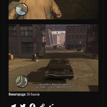
Винагорода:
50 баксів
Te
T
Fa
C
П