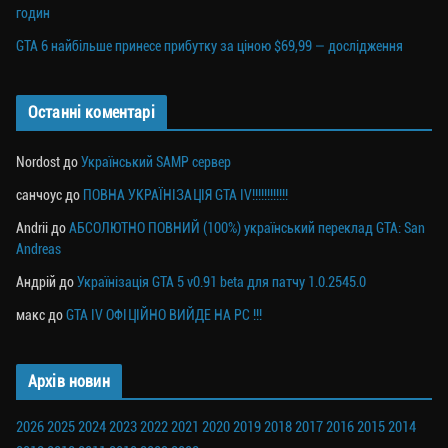
годин
GTA 6 найбільше принесе прибутку за ціною $69,99 — дослідження
Останні коментарі
Nordost
до
Український SAMP сервер
санчоус
до
ПОВНА УКРАЇНІЗАЦІЯ GTA IV!!!!!!!!!!!!
Andrii
до
АБСОЛЮТНО ПОВНИЙ (100%) український переклад GTA: San
Andreas
Андрій
до
Українізація GTA 5 v0.91 beta для патчу 1.0.2545.0
макс
до
GTA IV ОФІЦІЙНО ВИЙДЕ НА PC !!!
Архів новин
2026
2025
2024
2023
2022
2021
2020
2019
2018
2017
2016
2015
2014