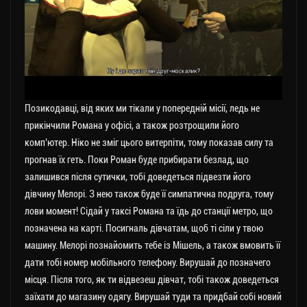
Позикодавці, від яких ми тікали у попередній місії, ледь не
прикінчили Романа у офісі, а також розтрощили його
комп’ютер. Ніко не зміг цього витерпіти, тому показав силу та
прогнав їх геть. Поки Роман буде прибирати безлад, що
залишився після сутички, тобі доведеться підвезти його
дівчину Мелорі. З нею також буде її симпатична подруга, тому
лови момент! Сідай у таксі Романа та їдь до станції метро, що
позначена на карті. Посигналь дівчатам, щоб ті сіли у твою
машину. Мелорі познайомить тебе із Мішель, а також вмовить її
дати тобі номер мобільного телефону. Вирушай до позначего
місця. Після того, як ти відвезеш дівчат, тобі також доведеться
заїхати до магазину одягу. Вирушай туди та придбай собі новий