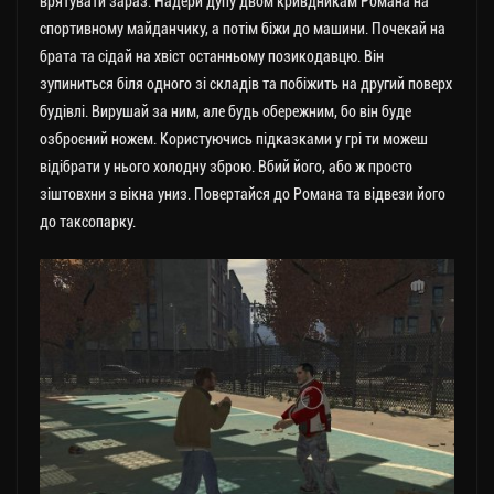
врятувати зараз. Надери дупу двом кривдникам Романа на
спортивному майданчику, а потім біжи до машини. Почекай на
брата та сідай на хвіст останньому позикодавцю. Він
зупиниться біля одного зі складів та побіжить на другий поверх
будівлі. Вирушай за ним, але будь обережним, бо він буде
озброєний ножем. Користуючись підказками у грі ти можеш
відібрати у нього холодну зброю. Вбий його, або ж просто
зіштовхни з вікна униз. Повертайся до Романа та відвези його
до таксопарку.