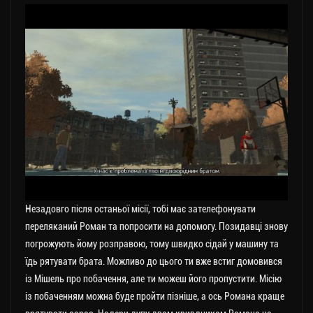
Незадовго після останьої місії, тобі має зателефонувати
переляканий Роман та попросити на допомогу. Позидавці знову
погрожують йому розправою, тому швидко сідай у машину та
їдь рятувати брата. Можливо до цього ти вже встиг домовився
із Мішель про побачення, але ти можеш його пропустити. Місію
із побаченням можна буде пройти пізніше, а ось Романа краще