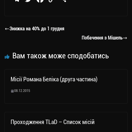
le
wi
ce
op
о
gr
tt
bo
y
ді
a
er
ok
Li
ли
Знижка на 40% до 1 грудня
m
nk
ти
Побачення з Мішель
ся
Вам також може сподобатись
Місії Романа Беліка (друга частина)
08.12.2015
Проходження TLaD – Список місій