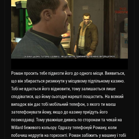
Роман просить тебе підвезти його до одного місця. Виявиться,
що він збирається ризикнути у місцевому підпільному казино.
Тобі не вдасться його відмовити, тому залишається лише
сподіватися, що йому сьогодні нарешті пощастить. На всякий
випадок він дає тобі мобільний телефон, з якого ти маєш
зателефонувати йому, якщо до казину приїдуть його
позикодавці. Тому уважніше дивись по сторонам та чекай на
Willard бежевого кольору. Одразу телефонуй Роману, коли
побачиш недругів на горизонті. Роман забіжить у машину і тобі