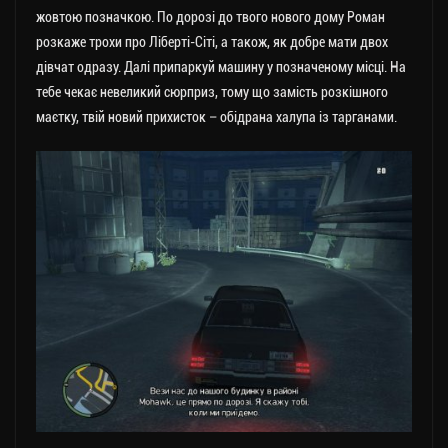
жовтою позначкою. По дорозі до твого нового дому Роман
розкаже трохи про Ліберті-Сіті, а також, як добре мати двох
дівчат одразу. Далі припаркуй машину у позначеному місці. На
тебе чекає невеликий сюрприз, тому що замість розкішного
маєтку, твій новий прихисток – обідрана халупа із тарганами.