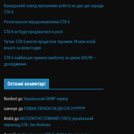
Канадський завод призупиняє роботу на два дні заради
GTA 6
Розпочалося передзамовлення GTA 6
GTA 6 не буде продаватися в росії
Чутки: GTA 6 могла продатися тиражем 39 млн копій
всього за вісім годин
GTA 6 найбільше принесе прибутку за ціною $69,99 —
дослідження
Останні коментарі
Nordost
до
Український SAMP сервер
санчоус
до
ПОВНА УКРАЇНІЗАЦІЯ GTA IV!!!!!!!!!!!!
Andrii
до
АБСОЛЮТНО ПОВНИЙ (100%) український
переклад GTA: San Andreas