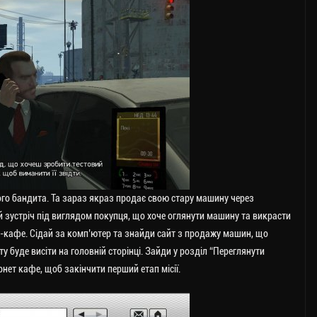
го бандита. Та зараз якраз продає свою стару машину через
 їй зустріч під виглядом покупця, що хоче оглянути машину та викрасти
т-кафе. Сідай за комп’ютер та знайди сайт з продажу машин, що
ту буде висіти на головній сторінці. Зайди у розділ “Переглянути
нет кафе, щоб закінчити перший етап місії.