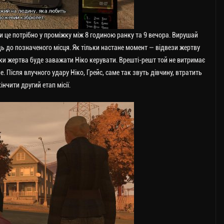
и це потрібно у проміжку між 8 годиною ранку та 9 вечора. Вирушай
їдь до позначеного місця. Як тільки настане момент — відвези жертву
ьки жертва буде заважати Ніко керувати. Врешті-решт той не витримає
е. Після влучного удару Ніко, Грейс, саме так звуть дівчину, втратить
інчити другий етап місії.