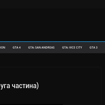
TION
GTA 4
GTA: SAN ANDREAS
GTA: VICE CITY
GTA 3
руга частина)