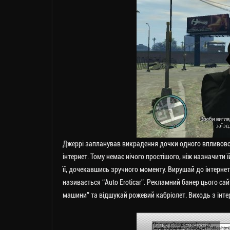
Джеррі запланував викрадення дочки одного впливово
інтернет. Тому немає нічого простішого, ніж назначити
її, дочекавшись зручного моменту. Вирушай до інтерне
називається “Auto Eroticar”. Рекламний банер цього сай
машини” та відшукай рожевий кабріолет. Виходь з інтер