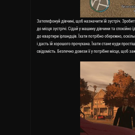
Зателефонуй дівчині, щоб назначити їй зустріч. Зробит
до місця зустрічі. Сідай у машину дівчини та спокійно 
до квартири ірландців. Їхати потрібно обережно, оскіл
і дасть їй хорошого прочухана. Їхати стане куди простіш
свідомість. Безпечно довези її у потрібне місце, щоб зак