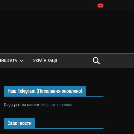
ІНШІ GTA
УКРАЇНІЗАЦІЇ
Наш Telegram (Посилання оновлено)
Слідкуйте за нашим
Telegram-каналом
Свіжі пости