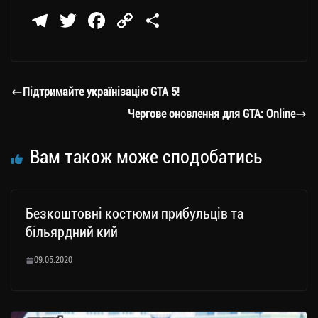
Te
T
Fa
C
П
le
wi
ce
op
о
gr
tt
bo
y
ді
a
er
ok
Li
ли
Підтримайте українізацію GTA 5!
m
nk
ти
Чергове оновлення для GTA: Online
ся
Вам також може сподобатись
Безкоштовні костюми прибульців та
більярдний кий
09.05.2020