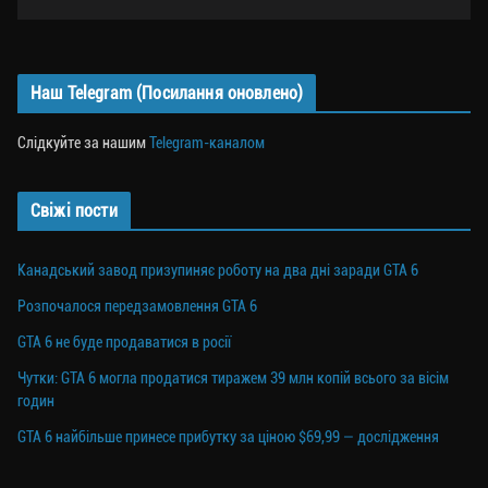
Наш Telegram (Посилання оновлено)
Слідкуйте за нашим
Telegram-каналом
Свіжі пости
Канадський завод призупиняє роботу на два дні заради GTA 6
Розпочалося передзамовлення GTA 6
GTA 6 не буде продаватися в росії
Чутки: GTA 6 могла продатися тиражем 39 млн копій всього за вісім
годин
GTA 6 найбільше принесе прибутку за ціною $69,99 — дослідження