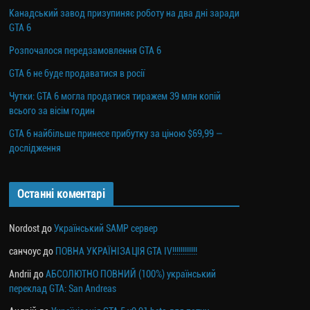
Канадський завод призупиняє роботу на два дні заради
GTA 6
Розпочалося передзамовлення GTA 6
GTA 6 не буде продаватися в росії
Чутки: GTA 6 могла продатися тиражем 39 млн копій
всього за вісім годин
GTA 6 найбільше принесе прибутку за ціною $69,99 —
дослідження
Останні коментарі
Nordost
до
Український SAMP сервер
санчоус
до
ПОВНА УКРАЇНІЗАЦІЯ GTA IV!!!!!!!!!!!!
Andrii
до
АБСОЛЮТНО ПОВНИЙ (100%) український
переклад GTA: San Andreas