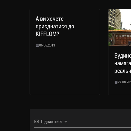
А ви хочете
приєднатися до
KIFFLOM?
06.06.2013
Будино
намага
реальн
27.08.20
Підписатися