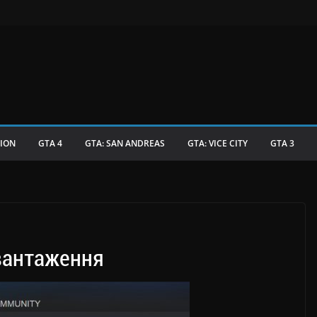
TION
GTA 4
GTA: SAN ANDREAS
GTA: VICE CITY
GTA 3
вантаження