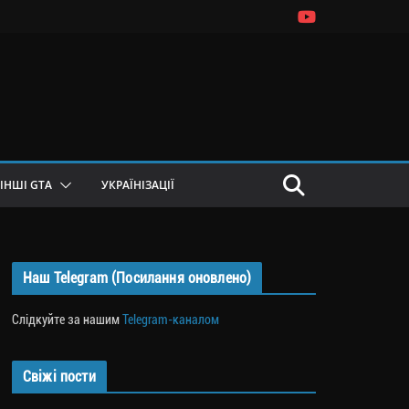
ІНШІ GTA
УКРАЇНІЗАЦІЇ
Наш Telegram (Посилання оновлено)
Слідкуйте за нашим
Telegram-каналом
Свіжі пости