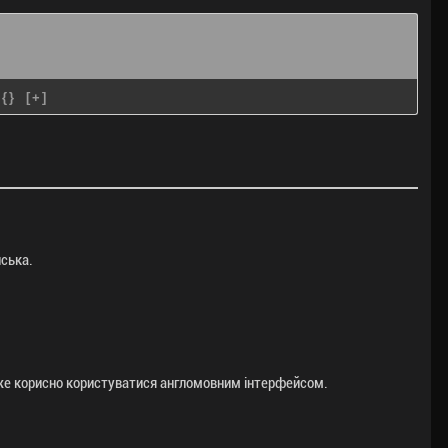
{}
[+]
нська.
уже корисно користуватися англомовним інтерфейсом.