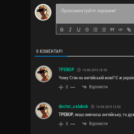
0
КОМЕНТАРІ
TPEBOP
14.08.2015 18:39
Чому Стім на англійській мові? Є ж украї
Відповісти
0
doctor_calabok
14.09.2015 12:02
TPEBOP
, якщо вивчаєш англійську, то д
Відповісти
0