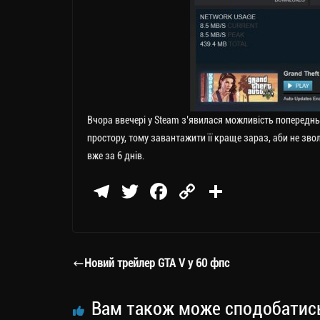
Вчора ввечері у Steam з’явилася можливість попереднь
простору, тому завантажити її краще зараз, аби не звол
вже за 6 днів.
Te
T
Fa
C
П
le
wi
ce
op
о
gr
tt
bo
y
ді
a
er
ok
Li
ли
Новий трейлер GTA V у 60 фпс
m
nk
ти
ся
Вам також може сподобатис