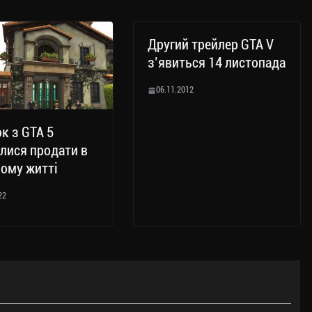
Другий трейлер GTA V
з’явиться 14 листопада
06.11.2012
к з GTA 5
лися продати в
ому житті
22