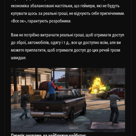
економіка збалансовані настільки, що геймери, які не будуть
купувати щось за реальні гроші, не відчують себе пригніченими.
«Все ок», гарантують розробники.
Вам не потрібно витрачати реальні гроші, щоб отримати доступ
до зброї, автомобілів, одягу і т.д., все це доступно всім, але ви
можете приплатити, щоб отримати доступ до цих речей трохи
швидше.
Перелік оновлень на найближче майбутнє: