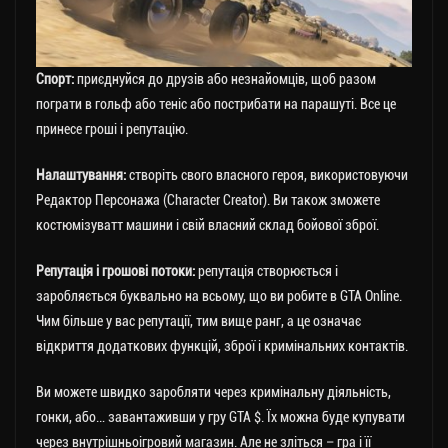
Спорт:
приєднуйся до друзів або незнайомців, щоб разом
пограти в гольф або теніс або пострибати на парашуті. Все це
принесе гроші і репутацію.
Налаштування:
створіть свого власного героя, використовуючи
Редактор Персонажа (Character Creator). Ви також зможете
костюмізуватт машини і свій власний склад бойової зброї.
Репутація і грошові потоки:
репутація створюється і
заробляється буквально на всьому, що ви робите в GTA Online.
Чим більше у вас репутації, тим вище ранг, а це означає
відкриття додаткових функцій, зброї і кримінальних контактів.
Ви можете швидко заробляти через кримінальну діяльність,
гонки, або… завантаживши у гру GTA $. Їх можна буде купувати
через внутрішньоігровий магазин. Але не зліться – гра і її