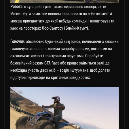
Робота:
є купа робіт для такого серйозного хлопця, як ти.
Можеш бути самотнім вовком і звалювати на себе всі місії. А
можеш приєднатися до якої-небудь команди, і влаштовувати
хаос на просторах Лос-Сантосу і Блейн-Каунті.
Гоночки:
абсолютно будь-який вид гонок, починаючи з класики
і закінчуючи позашляховими випробуваннями, погонями на
океанських хвилях і повітряними піруетами. Спробуйте
божевільний режим GTA Race або краще займіться ралі, де
необхідна участь двох осіб – водія і штурмана, щоб долати
підступні перешкоди на критичних швидкостях.