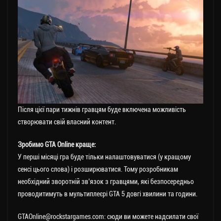
Після цієї пари тижнів гравцям буде включена можливість
створювати свій власний контент.
Зробимо GTA Online краще:
У перші місяці гра буде тільки налаштовуватися (у кращому
сенсі цього слова) і розширюватися. Тому розробникам
необхідний зворотній зв’язок з гравцями, які безпосередньо
проводитимуть в мультиплеєрі GTA 5 довгі хвилини та години.
GTAOnline@rockstargames.com: сюди ви можете надсилати свої