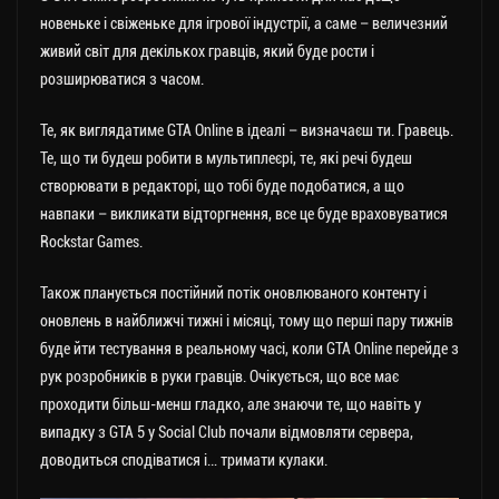
новеньке і свіженьке для ігрової індустрії, а саме – величезний
живий світ для декількох гравців, який буде рости і
розширюватися з часом.
Те, як виглядатиме GTA Online в ідеалі – визначаєш ти. Гравець.
Те, що ти будеш робити в мультиплеєрі, те, які речі будеш
створювати в редакторі, що тобі буде подобатися, а що
навпаки – викликати відторгнення, все це буде враховуватися
Rockstar Games.
Також планується постійний потік оновлюваного контенту і
оновлень в найближчі тижні і місяці, тому що перші пару тижнів
буде йти тестування в реальному часі, коли GTA Online перейде з
рук розробників в руки гравців. Очікується, що все має
проходити більш-менш гладко, але знаючи те, що навіть у
випадку з GTA 5 у Social Club почали відмовляти сервера,
доводиться сподіватися і… тримати кулаки.