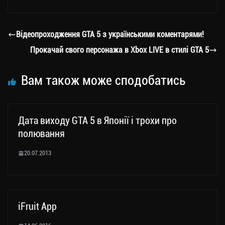
gr
tt
bo
y
ді
a
er
ok
Li
ли
Відеопроходження GTA 5 з українськими коментарями!
m
nk
ти
Прокачай свого персонажа в Xbox LIVE в стилі GTA 5
ся
Вам також може сподобатись
Дата виходу GTA 5 в Японії і трохи про
полювання
20.07.2013
iFruit App