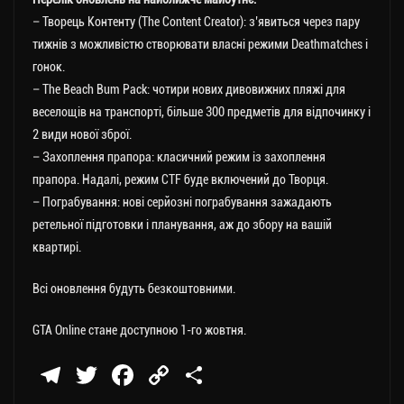
– Творець Контенту (The Content Creator): з’явиться через пару
тижнів з можливістю створювати власні режими Deathmatches і
гонок.
– The Beach Bum Pack: чотири нових дивовижних пляжі для
веселощів на транспорті, більше 300 предметів для відпочинку і
2 види нової зброї.
– Захоплення прапора: класичний режим із захоплення
прапора. Надалі, режим CTF буде включений до Творця.
– Пограбування: нові серйозні пограбування зажадають
ретельної підготовки і планування, аж до збору на вашій
квартирі.
Всі оновлення будуть безкоштовними.
GTA Online стане доступною 1-го жовтня.
Te
T
Fa
C
П
le
wi
ce
op
о