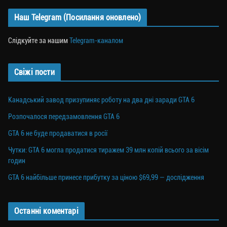
Наш Telegram (Посилання оновлено)
Слідкуйте за нашим
Telegram-каналом
Свіжі пости
Канадський завод призупиняє роботу на два дні заради GTA 6
Розпочалося передзамовлення GTA 6
GTA 6 не буде продаватися в росії
Чутки: GTA 6 могла продатися тиражем 39 млн копій всього за вісім
годин
GTA 6 найбільше принесе прибутку за ціною $69,99 — дослідження
Останні коментарі