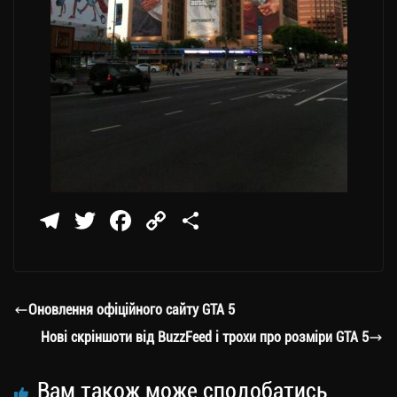
Te
T
Fa
C
П
le
wi
ce
op
о
gr
tt
bo
y
ді
a
er
ok
Li
ли
Оновлення офіційного сайту GTA 5
m
nk
ти
Нові скріншоти від BuzzFeed і трохи про розміри GTA 5
ся
Вам також може сподобатись