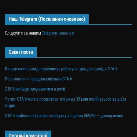
Наш Telegram (Посилання оновлено)
Слідкуйте за нашим
Telegram-каналом
Свіжі пости
Канадський завод призупиняє роботу на два дні заради GTA 6
Розпочалося передзамовлення GTA 6
GTA 6 не буде продаватися в росії
Чутки: GTA 6 могла продатися тиражем 39 млн копій всього за вісім
годин
GTA 6 найбільше принесе прибутку за ціною $69,99 — дослідження
Останні коментарі