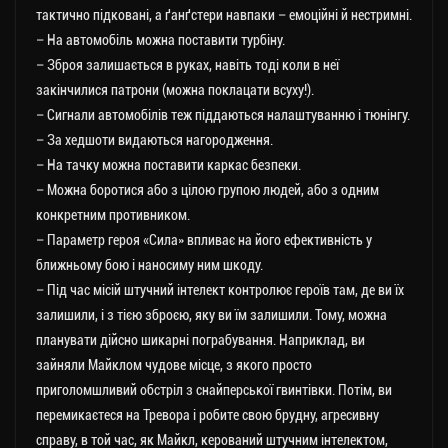
тактично підковані, а ґанґстери навпаки – емоційні й нестримні.
– На автомобіль можна поставити турбіну.
– Зброя залишається в руках, навіть тоді коли в неї
закінчилися патрони (можна поклацати всуху!).
– Сигнали автомобілів теж піддаються налаштуванню і тюнінгу.
– За хедшоти видаються нагородження.
– На тачку можна поставити каркас безпеки.
– Можна боротися або з цілою групою людей, або з одним
конкретним противником.
– Параметр героя «Сила» впливає на його ефективність у
ближньому бою і наносиму ним шкоду.
– Під час місій штучний інтелект контролює героїв там, де ви їх
залишили, і з тією зброєю, яку ви їм залишили. Тому, можна
планувати дійсно шикарні пограбування. Наприклад, ви
зайняли Майклом чудове місце, з якого просто
приголомшливий обстріл з снайперської гвинтівки. Потім, ви
перемикаєтеся на Тревора і робите свою брудну, агресивну
справу, в той час, як Майкл, керований штучним інтелектом,