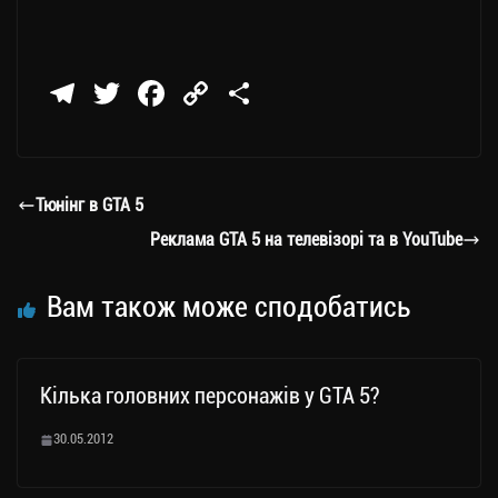
Te
T
Fa
C
П
le
wi
ce
op
о
gr
tt
bo
y
ді
a
er
ok
Li
ли
Тюнінг в GTA 5
m
nk
ти
Реклама GTA 5 на телевізорі та в YouTube
ся
Вам також може сподобатись
Кілька головних персонажів у GTA 5?
30.05.2012