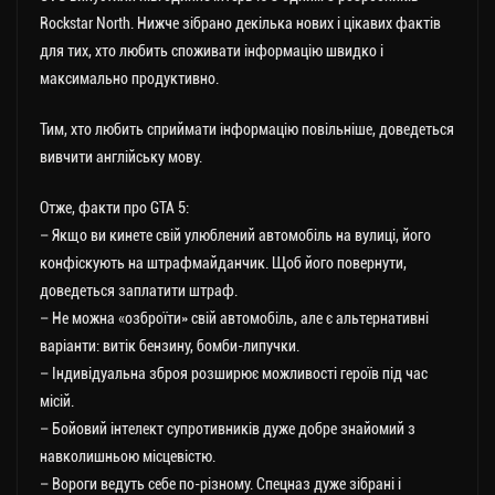
Rockstar North. Нижче зібрано декілька нових і цікавих фактів
для тих, хто любить споживати інформацію швидко і
максимально продуктивно.
Тим, хто любить сприймати інформацію повільніше, доведеться
вивчити англійську мову.
Отже, факти про GTA 5:
– Якщо ви кинете свій улюблений автомобіль на вулиці, його
конфіскують на штрафмайданчик. Щоб його повернути,
доведеться заплатити штраф.
– Не можна «озброїти» свій автомобіль, але є альтернативні
варіанти: витік бензину, бомби-липучки.
– Індивідуальна зброя розширює можливості героїв під час
місій.
– Бойовий інтелект супротивників дуже добре знайомий з
навколишньою місцевістю.
– Вороги ведуть себе по-різному. Спецназ дуже зібрані і