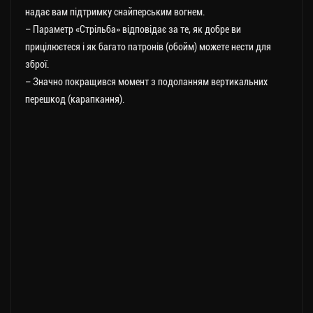
надає вам підтримку снайперським вогнем.
– Параметр «Стрільба» відповідає за те, як добре ви
прицілюєтеся і як багато патронів (обойм) можете нести для
зброї.
– Значно покращився момент з подоланням вертикальних
перешкод (карапкання).