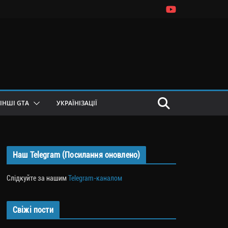
ІНШІ GTA
УКРАЇНІЗАЦІЇ
Наш Telegram (Посилання оновлено)
Слідкуйте за нашим
Telegram-каналом
Свіжі пости