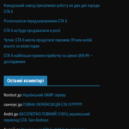
Канадський завод призупиняє роботу на два дні заради
GTA 6
Розпочалося передзамовлення GTA 6
GTA 6 не буде продаватися в росії
Чутки: GTA 6 могла продатися тиражем 39 млн копій
всього за вісім годин
GTA 6 найбільше принесе прибутку за ціною $69,99 —
дослідження
Останні коментарі
Nordost
до
Український SAMP сервер
санчоус
до
ПОВНА УКРАЇНІЗАЦІЯ GTA IV!!!!!!!!!!!!
Andrii
до
АБСОЛЮТНО ПОВНИЙ (100%) український
переклад GTA: San Andreas