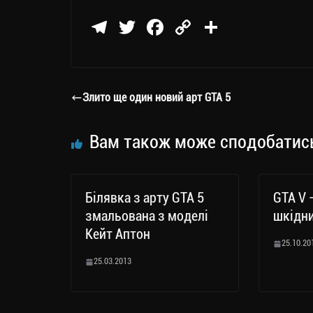
Te
T
Fa
C
П
le
wi
ce
op
о
gr
tt
bo
y
ді
a
er
ok
Li
ли
Злито ще один новий арт GTA 5
m
nk
ти
ся
Вам також може сподобатис
Білявка з арту GTA 5
GTA V 
змальована з моделі
шкідн
Кейт Аптон
25.10.20
25.03.2013