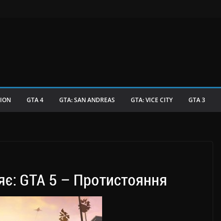
TION
GTA 4
GTA: SAN ANDREAS
GTA: VICE CITY
GTA 3
яє: GTA 5 – Протистояння