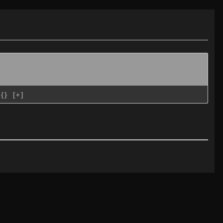
{}
[+]