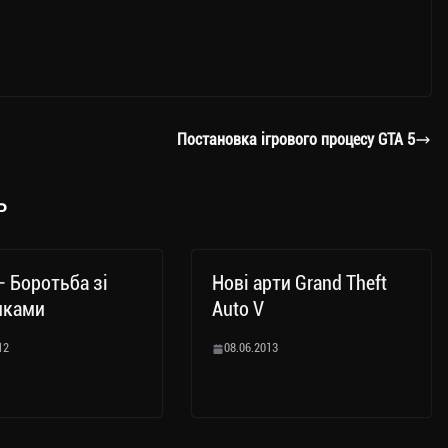
Постановка ігрового процесу GTA 5
ь
– Боротьба зі
Нові арти Grand Theft
иками
Auto V
12
08.06.2013