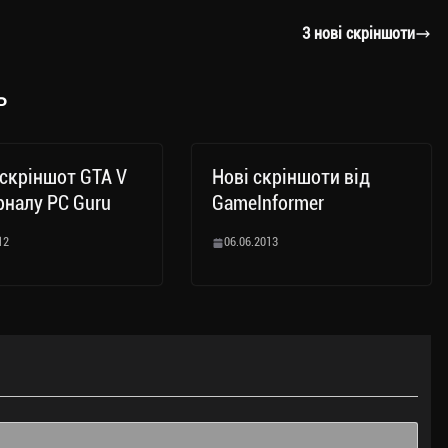
3 нові скріншоти
ь
скріншот GTA V
Нові скріншоти від
рналу PC Guru
GameInformer
12
06.06.2013