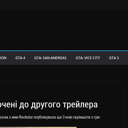
TION
GTA 4
GTA: SAN ANDREAS
GTA: VICE CITY
GTA 3
очені до другого трейлера
Разом з ним Rockstar опублікувала ще 3 нові скріншоти з гри: