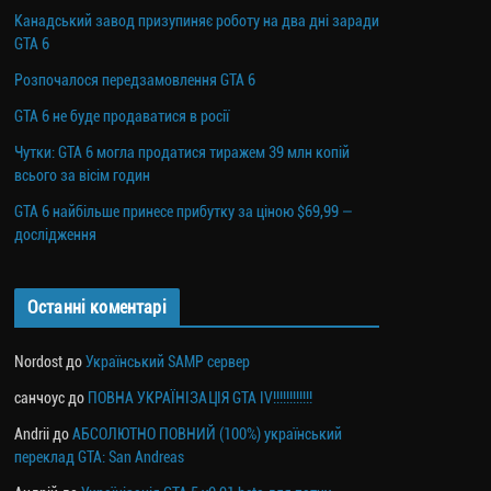
Канадський завод призупиняє роботу на два дні заради
GTA 6
Розпочалося передзамовлення GTA 6
GTA 6 не буде продаватися в росії
Чутки: GTA 6 могла продатися тиражем 39 млн копій
всього за вісім годин
GTA 6 найбільше принесе прибутку за ціною $69,99 —
дослідження
Останні коментарі
Nordost
до
Український SAMP сервер
санчоус
до
ПОВНА УКРАЇНІЗАЦІЯ GTA IV!!!!!!!!!!!!
Andrii
до
АБСОЛЮТНО ПОВНИЙ (100%) український
переклад GTA: San Andreas