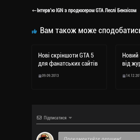
a
er
ok
Li
ли
Інтерв’ю IGN з продюсером GTA Леслі Бензісом
m
nk
ти
ся
Вам також може сподобатис
Нові скріншоти GTA 5
Новий 
для фанатських сайтів
від жу
09.09.2013
14.12.20
Підписатися