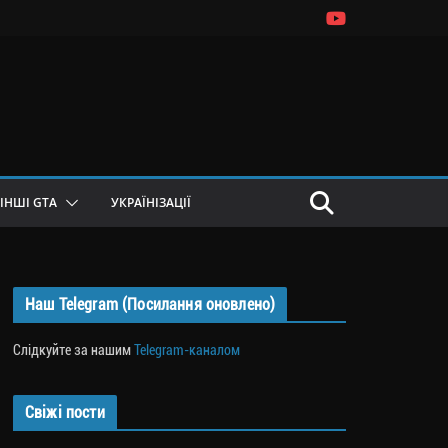
ІНШІ GTA
УКРАЇНІЗАЦІЇ
Наш Telegram (Посилання оновлено)
Слідкуйте за нашим
Telegram-каналом
Свіжі пости