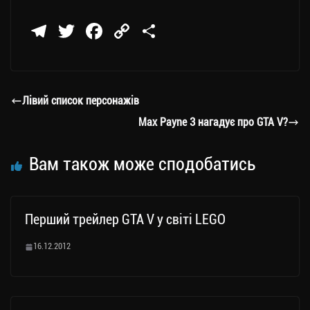
Te
T
Fa
C
П
le
wi
ce
op
о
gr
tt
bo
y
ді
a
er
ok
Li
ли
Лівий список персонажів
m
nk
ти
Max Payne 3 нагадує про GTA V?
ся
Вам також може сподобатись
Перший трейлер GTA V у світі LEGO
16.12.2012