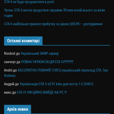
GTA 6 не буде продаватися в росії
Чутки: GTA 6 могла продатися тиражем 39 млн копій всього за вісім
годин
GTA 6 найбільше принесе прибутку за ціною $69,99 — дослідження
Останні коментарі
Nordost
до
Український SAMP сервер
санчоус
до
ПОВНА УКРАЇНІЗАЦІЯ GTA IV!!!!!!!!!!!!
Andrii
до
АБСОЛЮТНО ПОВНИЙ (100%) український переклад GTA: San
Andreas
Андрій
до
Українізація GTA 5 v0.91 beta для патчу 1.0.2545.0
макс
до
GTA IV ОФІЦІЙНО ВИЙДЕ НА PC !!!
Архів новин