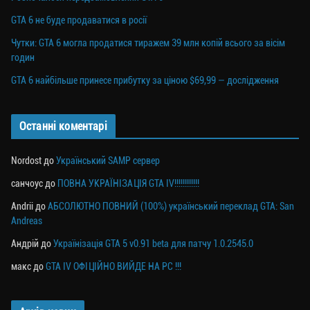
GTA 6 не буде продаватися в росії
Чутки: GTA 6 могла продатися тиражем 39 млн копій всього за вісім
годин
GTA 6 найбільше принесе прибутку за ціною $69,99 — дослідження
Останні коментарі
Nordost
до
Український SAMP сервер
санчоус
до
ПОВНА УКРАЇНІЗАЦІЯ GTA IV!!!!!!!!!!!!
Andrii
до
АБСОЛЮТНО ПОВНИЙ (100%) український переклад GTA: San
Andreas
Андрій
до
Українізація GTA 5 v0.91 beta для патчу 1.0.2545.0
макс
до
GTA IV ОФІЦІЙНО ВИЙДЕ НА PC !!!