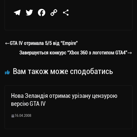
Te
T
Fa
C
П
le
wi
ce
op
о
gr
tt
bo
y
ді
a
er
ok
Li
ли
GTA IV отримала 5/5 від “Empire”
m
nk
ти
Завершується конкурс “Xbox 360 з логотипом GTA4”
ся
Вам також може сподобатись
Нова Зеландія отримає урізану цензурою
версію GTA IV
16.04.2008