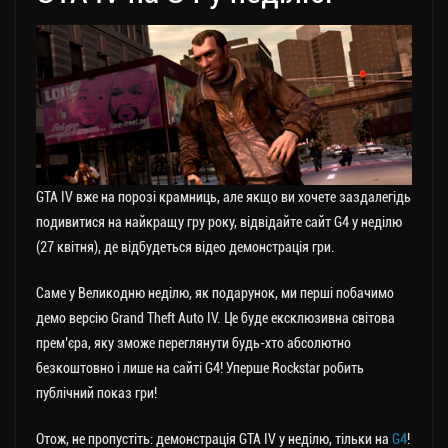
GTA IV вже на порозі крамниць, але якщо ви хочете заздалегідь
подивитися на найкращу гру року, відвідайте сайт G4 у неділю
(27 квітня), де відбудеться відео демонстрація гри.
Саме у Великодню неділю, як подарунок, ми перші побачимо
демо версію Grand Theft Auto IV. Це буде ексклюзивна світова
прем’єра, яку зможе переглянути будь-хто абсолютно
безкоштовно і лише на сайті G4! Уперше Rockstar робить
публічний показ гри!
Отож, не пропустіть: демонстрація GTA IV у неділю, тільки на
G4
!