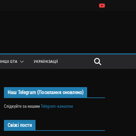
ІНШІ GTA
УКРАЇНІЗАЦІЇ
Наш Telegram (Посилання оновлено)
Слідкуйте за нашим
Telegram-каналом
Свіжі пости