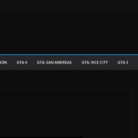
TION
GTA 4
GTA: SAN ANDREAS
GTA: VICE CITY
GTA 3