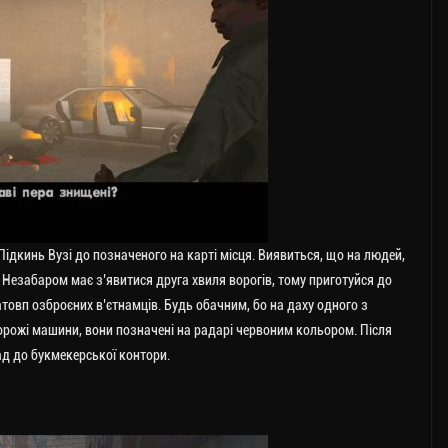
. Підкинь Вузі до позначеного на карті місця. Виявиться, що на людей,
. Незабаром має з’явитися друга хвиля ворогів, тому приготуйся до
овп озброєних в’єтнамців. Будь обачним, бо на даху одного з
ворожі машини, вони позначені на радарі червоним кольором. Після
зад до букмекерської контори.