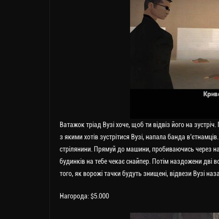
Ватажок тріад Вузі хоче, щоб ти відвіз його на зустріч
з якими хотів зустрітися Вузі, напала банда в’єтнамців
стрілянини. Прямуй до машини, пробиваючись через нат
будинків на тебе чекає снайпер. Потім наздожени дві 
того, як ворожі тачки будуть знищені, відвези Вузі на
Нагорода: $5.000