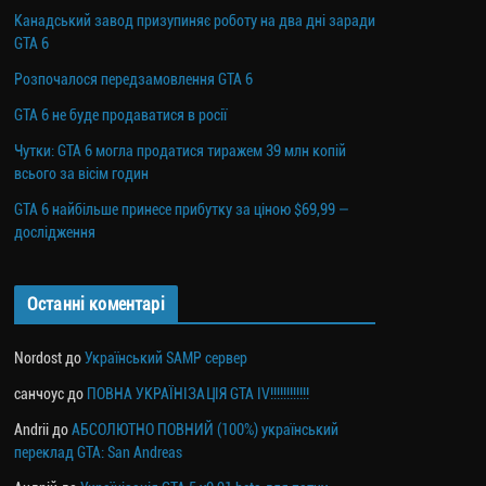
Канадський завод призупиняє роботу на два дні заради
GTA 6
Розпочалося передзамовлення GTA 6
GTA 6 не буде продаватися в росії
Чутки: GTA 6 могла продатися тиражем 39 млн копій
всього за вісім годин
GTA 6 найбільше принесе прибутку за ціною $69,99 —
дослідження
Останні коментарі
Nordost
до
Український SAMP сервер
санчоус
до
ПОВНА УКРАЇНІЗАЦІЯ GTA IV!!!!!!!!!!!!
Andrii
до
АБСОЛЮТНО ПОВНИЙ (100%) український
переклад GTA: San Andreas