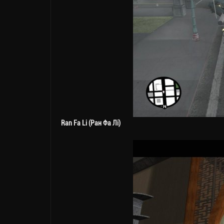
Ran Fa Li (Ран Фа Лі)