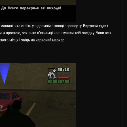
машині, яка стоїть у підземній стоянці аеропорту. Вирушай туди і
и ж простою, оскільки в’єтнамці влаштували тобі засідку. Чави всіх
еного місця і заїдь на червоний маркер.