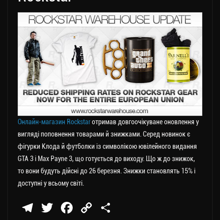
Онлайн-магазин Rockstar
отримав довгоочікуване оновлення у
вигляді поповнення товарами й знижками. Серед новинок є
фігурки Клода й футболки із символікою ювілейного видання
GTA 3 і Max Payne 3, що готується до виходу. Що ж до знижок,
то вони будуть дійсні до 26 березня. Знижки становлять 15% і
доступні у всьому світі.
Te
T
Fa
C
П