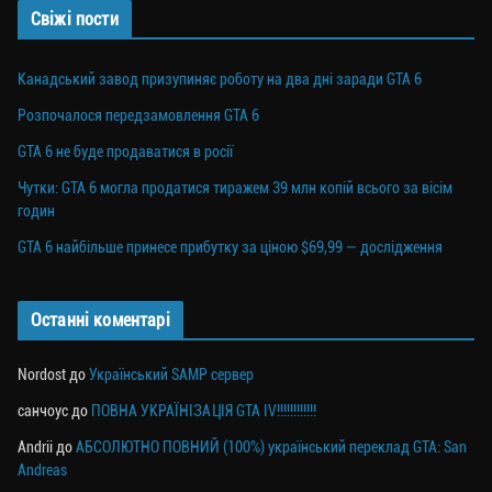
Свіжі пости
Канадський завод призупиняє роботу на два дні заради GTA 6
Розпочалося передзамовлення GTA 6
GTA 6 не буде продаватися в росії
Чутки: GTA 6 могла продатися тиражем 39 млн копій всього за вісім
годин
GTA 6 найбільше принесе прибутку за ціною $69,99 — дослідження
Останні коментарі
Nordost
до
Український SAMP сервер
санчоус
до
ПОВНА УКРАЇНІЗАЦІЯ GTA IV!!!!!!!!!!!!
Andrii
до
АБСОЛЮТНО ПОВНИЙ (100%) український переклад GTA: San
Andreas