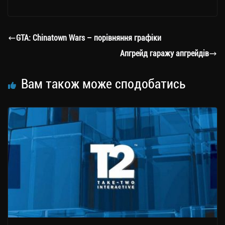
le
wi
ce
op
о
gr
tt
bo
y
ді
a
er
ok
Li
ли
GTA: Chinatown Wars – порівняння графіки
m
nk
ти
Апгрейд гаражу апгрейдів
ся
Вам також може сподобатись