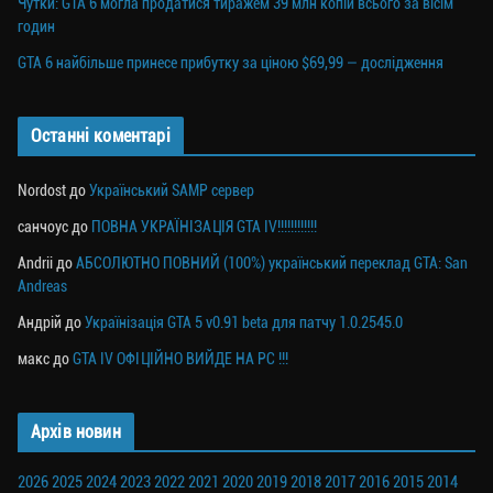
Чутки: GTA 6 могла продатися тиражем 39 млн копій всього за вісім
годин
GTA 6 найбільше принесе прибутку за ціною $69,99 — дослідження
Останні коментарі
Nordost
до
Український SAMP сервер
санчоус
до
ПОВНА УКРАЇНІЗАЦІЯ GTA IV!!!!!!!!!!!!
Andrii
до
АБСОЛЮТНО ПОВНИЙ (100%) український переклад GTA: San
Andreas
Андрій
до
Українізація GTA 5 v0.91 beta для патчу 1.0.2545.0
макс
до
GTA IV ОФІЦІЙНО ВИЙДЕ НА PC !!!
Архів новин
2026
2025
2024
2023
2022
2021
2020
2019
2018
2017
2016
2015
2014