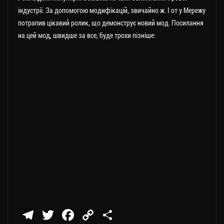
індустрії. За допомогою модифікацій, звичайно ж. І от у Мережу
потрапив цікавий ролик, що демонструє новий мод. Посилання
на цей мод, швидше за все, буде трохи пізніше:
Te
T
Fa
C
П