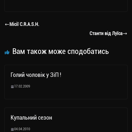
le
wi
ce
op
о
gr
tt
bo
y
ді
a
er
ok
Li
ли
Місії C.R.A.S.H.
m
nk
ти
Станти від Луїса
ся
Вам також може сподобатись
Голий чоловік у ЗіП !
17.02.2009
Купальний сезон
04.04.2010