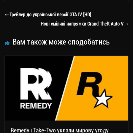
gr
tt
bo
y
ді
a
er
ok
Li
ли
Трейлер до української версії GTA IV [HD]
m
nk
ти
Нові сміливі напрямки Grand Theft Auto V
ся
Вам також може сподобатись
Remedy і Take-Two уклали мирову угоду