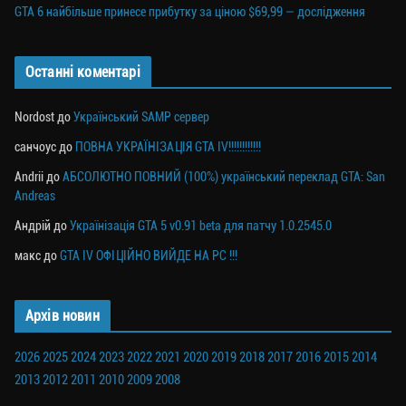
GTA 6 найбільше принесе прибутку за ціною $69,99 — дослідження
Останні коментарі
Nordost
до
Український SAMP сервер
санчоус
до
ПОВНА УКРАЇНІЗАЦІЯ GTA IV!!!!!!!!!!!!
Andrii
до
АБСОЛЮТНО ПОВНИЙ (100%) український переклад GTA: San
Andreas
Андрій
до
Українізація GTA 5 v0.91 beta для патчу 1.0.2545.0
макс
до
GTA IV ОФІЦІЙНО ВИЙДЕ НА PC !!!
Архів новин
2026
2025
2024
2023
2022
2021
2020
2019
2018
2017
2016
2015
2014
2013
2012
2011
2010
2009
2008