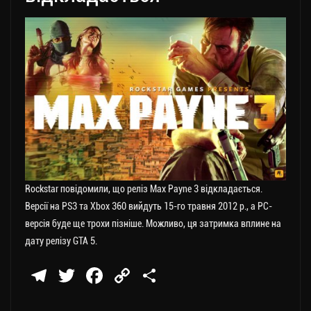
Rockstar повідомили, що реліз Max Payne 3 відкладається.
Версії на PS3 та Xbox 360 вийдуть 15-го травня 2012 р., а РС-
версія буде ще трохи пізніше. Можливо, ця затримка вплине на
дату релізу GTA 5.
Te
T
Fa
C
П
le
wi
ce
op
о