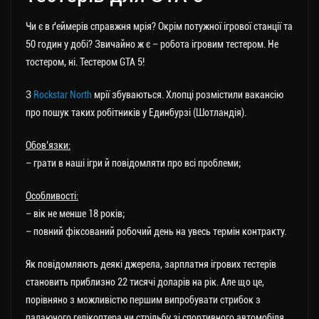
Чи є в ґеймерів справжня мрія? Окрім потужної ігрової станції та
50 годин у добі? Звичайно ж є – робота ігровим тестером. Не
тостером, ні. Тестером GTA 5!
З
Rockstar North
мрії збуваються. Хлопці розмістили вакансію
про пошук таких робітників у Единбурзі (Шотландія).
Обов’язки:
– грати в наші ігри й повідомляти про всі проблеми;
Особливості:
– вік не менше 18 років;
– повний фіксований робочий день на увесь термін контракту.
Як повідомляють деякі джерела, зарплатня ігрових тестерів
становить приблизно 22 тисячі доларів на рік. Але що це,
порівняно з можливістю першим випробувати стрибок з
палаючого гелікоптера чи стрільбу зі спортивного автомобіля,