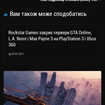
ся
Вам також може сподобатись
Rockstar Games закриє сервери GTA Online,
L.A. Noire і Max Payne 3 на PlayStation 3 і Xbox
360
29.06.2021