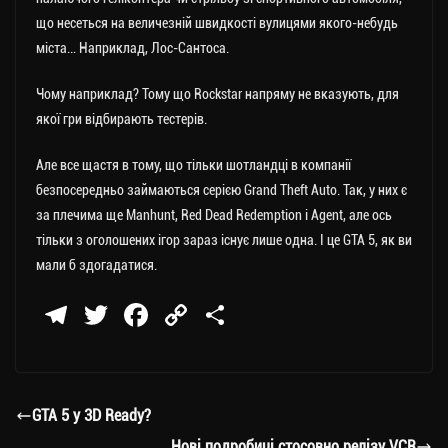
що несеться на величезній швидкості вулицями якого-небудь
міста… Наприклад, Лос-Сантоса.
Чому наприклад? Тому що Rockstar напряму не вказують, для
якої гри відбирають тестерів.
Але все щастя в тому, що тільки шотландці в компанії
безпосередньо займаються серією Grand Theft Auto. Так, у них є
за плечима ще Manhunt, Red Dead Redemption і Agent, але ось
тільки з оголошених ігор зараз існує лише одна. І це GTA 5, як ви
мали б здогадатися.
Te
T
Fa
C
П
le
wi
ce
op
о
gr
tt
bo
y
ді
a
er
ok
Li
ли
GTA 5 у 3D Ready?
m
nk
ти
Нові подробиці стосовно релізу VCR