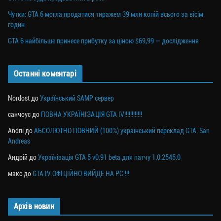
Чутки: GTA 6 могла продатися тиражем 39 млн копій всього за вісім
годин
GTA 6 найбільше принесе прибутку за ціною $69,99 — дослідження
Останні коментарі
Nordost
до
Український SAMP сервер
санчоус
до
ПОВНА УКРАЇНІЗАЦІЯ GTA IV!!!!!!!!!!!!
Andrii
до
АБСОЛЮТНО ПОВНИЙ (100%) український переклад GTA: San
Andreas
Андрій
до
Українізація GTA 5 v0.91 beta для патчу 1.0.2545.0
макс
до
GTA IV ОФІЦІЙНО ВИЙДЕ НА PC !!!
Архів новин