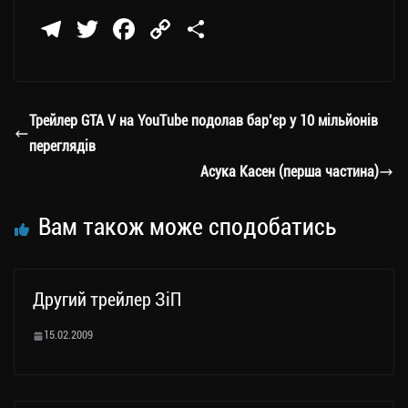
Te
T
Fa
C
П
le
wi
ce
op
о
gr
tt
bo
y
ді
a
er
ok
Li
ли
Трейлер GTA V на YouТube подолав бар’єр у 10 мільйонів
m
nk
ти
переглядів
ся
Асука Касен (перша частина)
Вам також може сподобатись
Другий трейлер ЗіП
15.02.2009