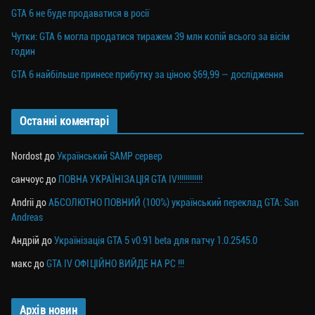
GTA 6 не буде продаватися в росії
Чутки: GTA 6 могла продатися тиражем 39 млн копій всього за вісім
годин
GTA 6 найбільше принесе прибутку за ціною $69,99 — дослідження
Останні коментарі
Nordost
до
Український SAMP сервер
санчоус
до
ПОВНА УКРАЇНІЗАЦІЯ GTA IV!!!!!!!!!!!!
Andrii
до
АБСОЛЮТНО ПОВНИЙ (100%) український переклад GTA: San
Andreas
Андрій
до
Українізація GTA 5 v0.91 beta для патчу 1.0.2545.0
макс
до
GTA IV ОФІЦІЙНО ВИЙДЕ НА PC !!!
Архів новин