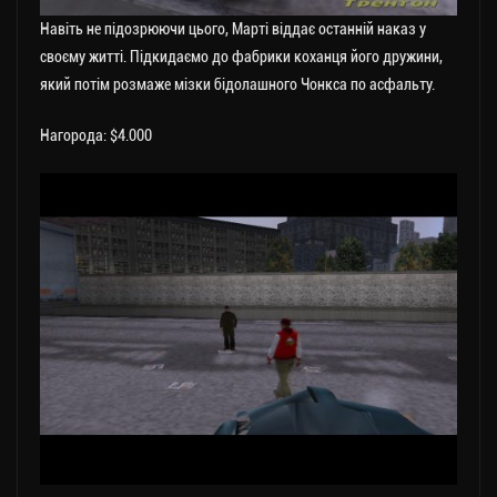
Навіть не підозрюючи цього, Марті віддає останній наказ у
своєму житті. Підкидаємо до фабрики коханця його дружини,
який потім розмаже мізки бідолашного Чонкса по асфальту.
Нагорода: $4.000