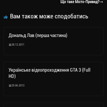
m
nk
ти
Що таке Місто-Привид?
ся
Вам також може сподобатись
Дональд Лав (перша частина)
28.12.2011
Українське відеопроходження GTA 3 (Full
HD)
29.06.2013