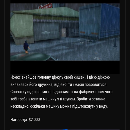
Чонкс знайшов головну дірку у своїй кишені. І цією діркою
виявилась його дружина, від якої ти і маєш позбавитися.
Спочатку підбираємо та відвозимо її на фабрику, після чого
тобі треба втопити машину з її трупом. Зробити останнє
нескладно, оскільки машину можна підштовхнути у воду.
Нагорода: $2.000