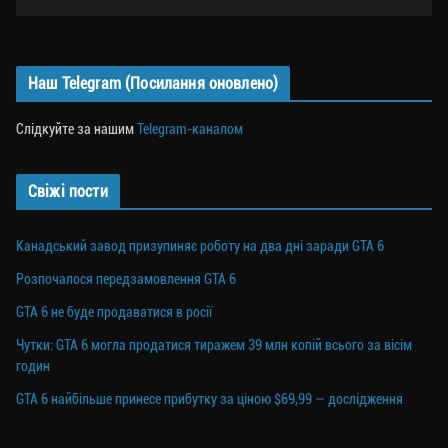
Наш Telegram (Посилання оновлено)
Слідкуйте за нашим
Telegram-каналом
Свіжі пости
Канадський завод призупиняє роботу на два дні заради GTA 6
Розпочалося передзамовлення GTA 6
GTA 6 не буде продаватися в росії
Чутки: GTA 6 могла продатися тиражем 39 млн копій всього за вісім
годин
GTA 6 найбільше принесе прибутку за ціною $69,99 — дослідження