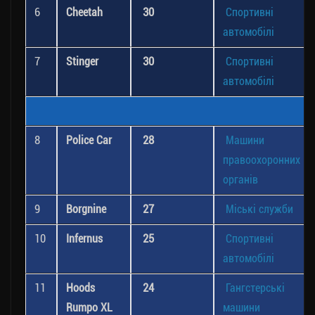
6
Cheetah
30
Спортивні
автомобілі
7
Stinger
30
Спортивні
автомобілі
8
Police Car
28
Машини
правоохоронних
органів
9
Borgnine
27
Міські служби
10
Infernus
25
Спортивні
автомобілі
11
Hoods
24
Гангстерські
Rumpo XL
машини