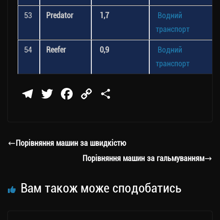
53
Predator
1,7
Водний
транспорт
54
Reefer
0,9
Водний
транспорт
Te
T
Fa
C
П
le
wi
ce
op
о
gr
tt
bo
y
ді
a
er
ok
Li
ли
Порівняння машин за швидкістю
m
nk
ти
Порівняння машин за гальмуванням
ся
Вам також може сподобатись