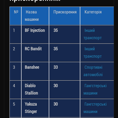
№
Назва
Прискорення
Категорія
машини
1
BF Injection
35
Інший
транспорт
2
RC Bandit
35
Інший
транспорт
3
Banshee
33
Спортивні
автомобілі
4
Diablo
30
Гангстерські
Stallion
машини
5
Yakuza
30
Гангстерські
Stinger
машини