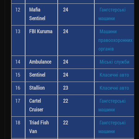
12
Mafia
24
Гангстерські
Sentinel
машини
13
FBI Kuruma
24
Машини
правоохоронних
органів
14
Ambulance
24
Міські служби
15
Sentinel
24
Класичні авто
16
Stallion
23
Класичні авто
17
Cartel
22
Гангстерські
Cruiser
машини
18
Triad Fish
22
Гангстерські
Van
машини