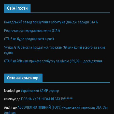
Свіжі пости
Канадський завод призупиняє роботу на два дні заради GTA 6
Розпочалося передзамовлення GTA 6
GTA 6 не буде продаватися в росії
Чутки: GTA 6 могла продатися тиражем 39 млн копій всього за вісім
годин
GTA 6 найбільше принесе прибутку за ціною $69,99 — дослідження
Останні коментарі
Nordost
до
Український SAMP сервер
санчоус
до
ПОВНА УКРАЇНІЗАЦІЯ GTA IV!!!!!!!!!!!!
Andrii
до
АБСОЛЮТНО ПОВНИЙ (100%) український переклад GTA: San
Andreas