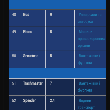
48
Bus
9
Універсали та
автобуси
49
Rhino
8
Машини
правоохоронних
органів
50
Securicar
8
Вантажівки і
фургони
51
Trashmaster
7
Вантажівки і
фургони
52
Speeder
2,4
Водний
транспорт