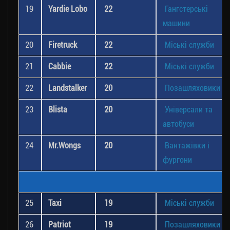
19
Yardie Lobo
22
Гангстерські
машини
20
Firetruck
22
Міські служби
21
Cabbie
22
Міські служби
22
Landstalker
20
Позашляховики
23
Blista
20
Універсали та
автобуси
24
Mr.Wongs
20
Вантажівки і
фургони
25
Taxi
19
Міські служби
26
Patriot
19
Позашляховики