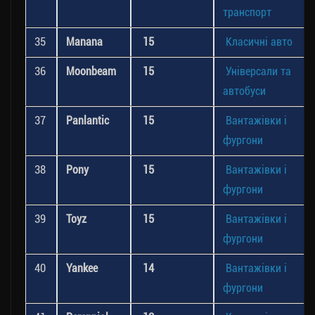
транспорт
35
Manana
15
Класичні авто
36
Moonbeam
15
Універсали та
автобуси
37
Panlantic
15
Вантажівки і
фургони
38
Pony
15
Вантажівки і
фургони
39
Toyz
15
Вантажівки і
фургони
40
Yankee
14
Вантажівки і
фургони