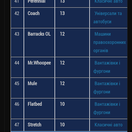
41
Perennial
13
Класичні авто
42
Coach
13
Універсали та
автобуси
43
Barracks OL
12
Машини
правоохоронних
органів
44
Mr.Whoopee
12
Вантажівки і
фургони
45
Mule
12
Вантажівки і
фургони
46
Flatbed
10
Вантажівки і
фургони
47
Stretch
10
Класичні авто