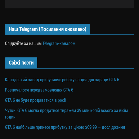
Наш Telegram (Посилання оновлено)
Слідкуйте за нашим
Telegram-каналом
Свіжі пости
Канадський завод призупиняє роботу на два дні заради GTA 6
Розпочалося передзамовлення GTA 6
GTA 6 не буде продаватися в росії
Чутки: GTA 6 могла продатися тиражем 39 млн копій всього за вісім
годин
GTA 6 найбільше принесе прибутку за ціною $69,99 — дослідження