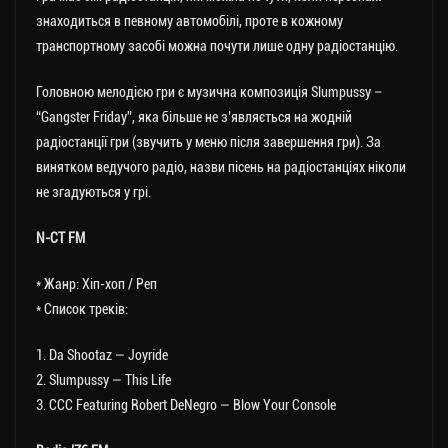
знаходиться в певному автомобілі, проте в кожному
транспортному засобі можна почути лише одну радіостанцію.
Головною мелодією гри є музична композиція Slumpussy –
“Gangster Frіday”, яка більше не з’являється на жодній
радіостанції гри (звучить у меню після завершення гри). За
винятком ведучого радіо, назви пісень на радіостанціях ніколи
не згадуються у грі.
N-CT FM
* Жанр: Хіп-хоп / Реп
* Список треків:
1. Da Shootaz — Joyride
2. Slumpussy — This Life
3. CCC Featuring Robert DeNegro — Blow Your Console