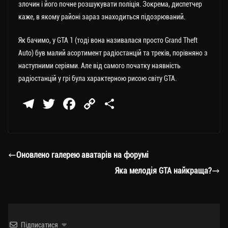
злочин і його почне розшукувати поліція. Зокрема, диспетчер
каже, в якому районі зараз знаходиться підозрюваний.
Як бачимо, у GTA 1 (тоді вона називалася просто Grand Theft
Auto) був малий асортимент радіостанцій та треків, порівняно з
наступними серіями. Але від самого початку наявність
радіостанцій у грі була характерною рисою світу GTA.
Te
T
Fa
C
П
le
wi
ce
op
о
gr
tt
bo
y
ді
a
er
ok
Li
ли
Оновлено галерею аватарів на форумі
m
nk
ти
Яка мелодія GTA найкраща?
ся
Підписатися