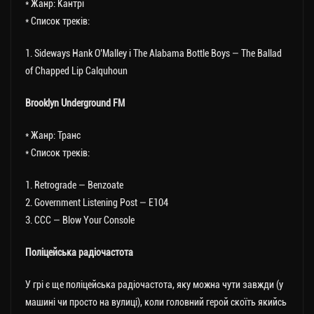
* Жанр: Кантрі
* Список треків:
1. Sideways Hank O’Malley і The Alabama Bottle Boys — The Ballad
of Chapped Lip Calquhoun
Brooklyn Underground FM
* Жанр: Транс
* Список треків:
1. Retrograde — Benzoate
2. Government Listening Post — E104
3. CCC — Blow Your Console
Поліцейська радіочастота
У грі є ще поліцейська радіочастота, яку можна чути завжди (у
машині чи просто на вулиці), коли головний герой скоїть якийсь