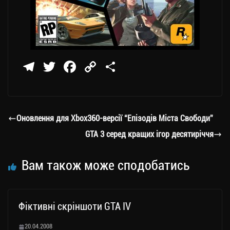
Te
T
Fa
C
П
le
wi
ce
op
о
gr
tt
bo
y
ді
a
er
ok
Li
ли
Оновлення для Xbox360-версії “Епізодів Міста Свободи”
m
nk
ти
GTA 3 серед кращих ігор десятиріччя
ся
Вам також може сподобатись
Фіктивні скріншоти GTA IV
20.04.2008