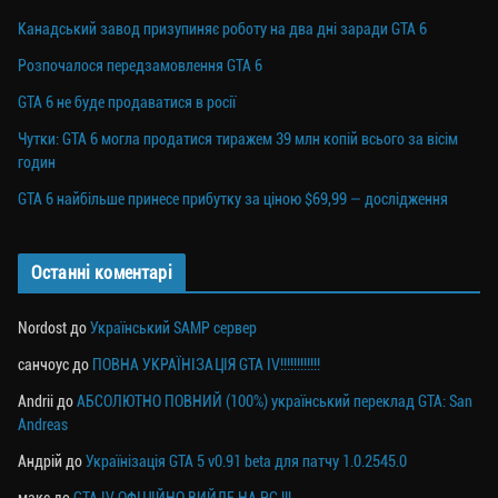
Канадський завод призупиняє роботу на два дні заради GTA 6
Розпочалося передзамовлення GTA 6
GTA 6 не буде продаватися в росії
Чутки: GTA 6 могла продатися тиражем 39 млн копій всього за вісім
годин
GTA 6 найбільше принесе прибутку за ціною $69,99 — дослідження
Останні коментарі
Nordost
до
Український SAMP сервер
санчоус
до
ПОВНА УКРАЇНІЗАЦІЯ GTA IV!!!!!!!!!!!!
Andrii
до
АБСОЛЮТНО ПОВНИЙ (100%) український переклад GTA: San
Andreas
Андрій
до
Українізація GTA 5 v0.91 beta для патчу 1.0.2545.0