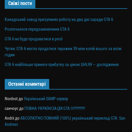
Свіжі пости
Канадський завод призупиняє роботу на два дні заради GTA 6
Розпочалося передзамовлення GTA 6
GTA 6 не буде продаватися в росії
Чутки: GTA 6 могла продатися тиражем 39 млн копій всього за вісім
годин
GTA 6 найбільше принесе прибутку за ціною $69,99 — дослідження
Останні коментарі
Nordost
до
Український SAMP сервер
санчоус
до
ПОВНА УКРАЇНІЗАЦІЯ GTA IV!!!!!!!!!!!!
Andrii
до
АБСОЛЮТНО ПОВНИЙ (100%) український переклад GTA: San
Andreas