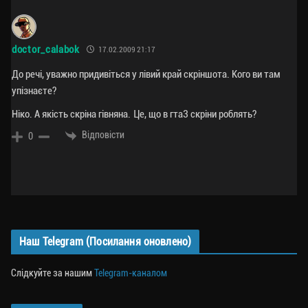
doctor_calabok
17.02.2009 21:17
До речі, уважно придивіться у лівий край скріншота. Кого ви там
упізнаєте?
Ніко. А якість скріна гівняна. Це, що в гта3 скріни роблять?
Відповісти
0
Наш Telegram (Посилання оновлено)
Слідкуйте за нашим
Telegram-каналом