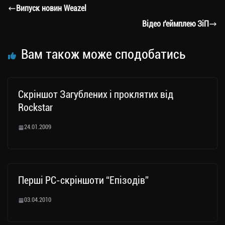
a
er
ok
Li
ли
Випуск новин Weazel
m
nk
ти
Відео ґеймплею ЗіП
ся
Вам також може сподобатись
Скріншот Загублених і проклятих від
Rockstar
24.01.2009
Перші PC-скріншоти “Епізодів”
03.04.2010