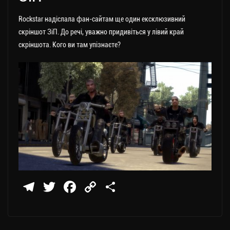
Rockstar надіслала фан-сайтам ще один ексклюзивний
скріншот ЗіП. До речі, уважно придивіться у лівий край
скріншота. Кого ви там упізнаєте?
Te
T
Fa
C
П
le
wi
ce
op
о
gr
tt
bo
y
ді