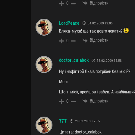
Відповісти
0
LordPeace
04.02.2009 19:05
Бляха-муха! ще так довго чекати?
Відповісти
0
doctor_calabok
15.02.2009 14:58
Ну і нафіг той Львів потрібен без місій?
Мені.
Що ті місії, пройшов і забув. А найбільши
Відповісти
0
777
20.02.2009 17:55
Цитата: doctor_calabok