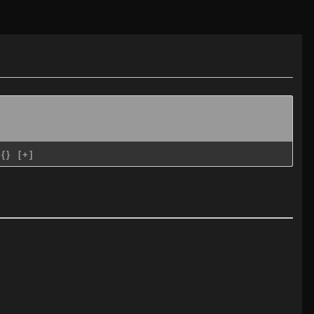
{}
[+]