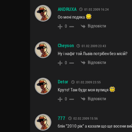
ANDRUXA
01.02.2009 16:24
Оо мені подяка
Відповісти
0
Cheyson
01.02.2009 23:43
Ну і нафіг той Львів потрібен без місій?
Відповісти
0
Detor
01.02.2009 23:55
Круто! Там буде моя вулиця
Відповісти
0
777
02.02.2009 15:56
блін "2010 рік" а казали що ще восени ви