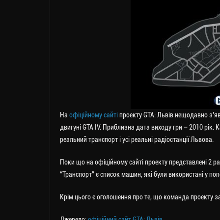
На
офіційному сайті
проекту GTA: Львів нещодавно з’яв
двигуні GTA IV. Приблизна дата виходу гри – 2010 рік.
реальний транспорт і усі реальні радіостанції Львова.
Поки що на офіційному сайті проекту представлені 2 раді
“Транспорт” є список машин, які були використані у попе
Крім цього є оголошення про те, що команда проекту з
Джерело:
офіційний сайт GTA: Львів