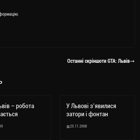
нформацію.
Останні скріншоти GTA: Львів
ь
ьвів – робота
У Львові з’явилися
ається
затори і фонтан
09
25.11.2008