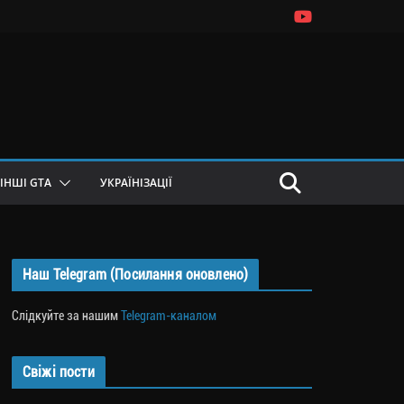
ІНШІ GTA
УКРАЇНІЗАЦІЇ
Наш Telegram (Посилання оновлено)
Слідкуйте за нашим
Telegram-каналом
Свіжі пости