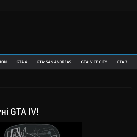
TION
GTA 4
GTA: SAN ANDREAS
GTA: VICE CITY
GTA 3
ні GTA IV!