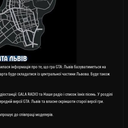
илася інформація про те, що гра GTA: Львів базуватиметься на
 Карта буде складатися із центральної частини Львова. Буде також
останції: GALA RADIO та Наше радіо і список їхніх пісень. У розділі
редній версії GTA: Львів та власне скріншоти старої версії гри.
апрошує до співпраці моделерів.