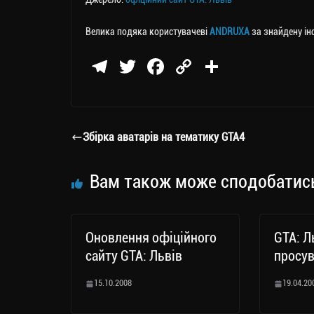
Велика подяка користувачеві
ANDRUXA
за знайдену і
Te
T
Fa
C
П
le
wi
ce
op
о
gr
tt
bo
y
ді
a
er
ok
Li
ли
Збірка аватарів на тематику GTA4
m
nk
ти
ся
Вам також може сподобатис
Оновлення офіційного
GTA: Л
сайту GTA: Львів
просув
15.10.2008
19.04.20