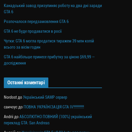
Канадський завод призупиняє роботу на два дні заради
GTA 6
Розпочалося передзамовлення GTA 6
GTA 6 не буде продаватися в росії
Чутки: GTA 6 могла продатися тиражем 39 млн копій
всього за вісім годин
GTA 6 найбільше принесе прибутку за ціною $69,99 —
дослідження
Останні коментарі
Nordost
до
Український SAMP сервер
санчоус
до
ПОВНА УКРАЇНІЗАЦІЯ GTA IV!!!!!!!!!!!!
Andrii
до
АБСОЛЮТНО ПОВНИЙ (100%) український
переклад GTA: San Andreas