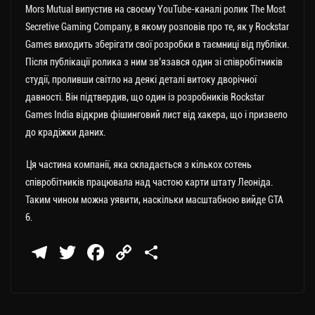
Mors Mutual випустив на своєму YouTube-каналі ролик The Most
Secretive Gaming Company, в якому розповів про те, як у Rockstar
Games виходить зберігати свої розробки в таємниці від публіки.
Після публікації ролика з ним зв’язався один зі співробітників
студії, проливши світло на деякі деталі витоку дворічної
давності. Він підтвердив, що один із розробників Rockstar
Games India відкрив фішинговий лист від хакера, що і призвело
до крадіжки даних.
Ця частина компанії, яка складається з кількох сотень
співробітників працювала над частою карти штату Леоніда.
Таким чином можна уявити, наскільки масштабною вийде GTA
6.
Te
T
Fa
C
П
le
wi
ce
op
о
gr
tt
bo
y
ді