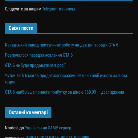
Слідкуйте за нашим
Telegram-каналом
Свіжі пости
Канадський завод призупиняє роботу на два дні заради GTA 6
Розпочалося передзамовлення GTA 6
GTA 6 не буде продаватися в росії
Чутки: GTA 6 могла продатися тиражем 39 млн копій всього за вісім
годин
GTA 6 найбільше принесе прибутку за ціною $69,99 — дослідження
Останні коментарі
Nordost
до
Український SAMP сервер