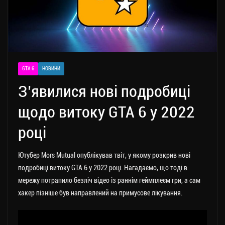
GTA 6
НОВИНИ
З’явилися нові подробиці
щодо витоку GTA 6 у 2022
році
Ютубер Mors Mutual опублікував твіт, у якому розкрив нові
подробиці витоку GTA 6 у 2022 році. Нагадаємо, що тоді в
мережу потрапило безліч відео із раннім геймплеєм гри, а сам
хакер пізніше був направлений на примусове лікування.