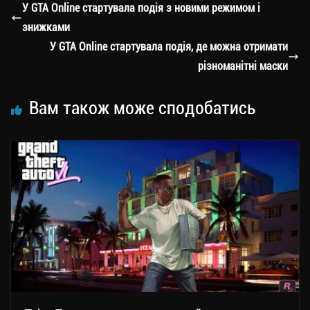
a
er
ok
Li
ли
У GTA Online стартувала подія з новими режимом і
m
nk
ти
знижками
ся
У GTA Online стартувала подія, де можна отримати
різноманітні маски
Вам також може сподобатись