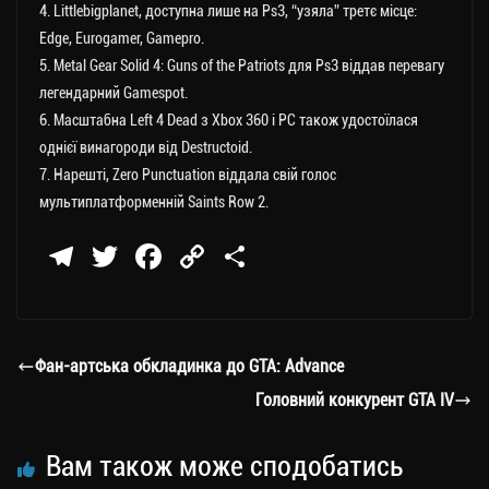
4. Littlebigplanet, доступна лише на Ps3, “узяла” третє місце:
Edge, Eurogamer, Gamepro.
5. Metal Gear Solid 4: Guns of the Patriots для Ps3 віддав перевагу
легендарний Gamespot.
6. Масштабна Left 4 Dead з Xbox 360 і РС також удостоїлася
однієї винагороди від Destructoid.
7. Нарешті, Zero Punctuation віддала свій голос
мультиплатформенній Saints Row 2.
Te
T
Fa
C
П
le
wi
ce
op
о
gr
tt
bo
y
ді
a
er
ok
Li
ли
Фан-артська обкладинка до GTA: Advance
m
nk
ти
Головний конкурент GTA IV
ся
Вам також може сподобатись