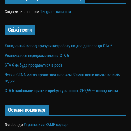
Слідкуйте за нашим
Telegram-каналом
Свіжі пости
Канадський завод призупиняє роботу на два дні заради GTA 6
Розпочалося передзамовлення GTA 6
GTA 6 не буде продаватися в росії
Чутки: GTA 6 могла продатися тиражем 39 млн копій всього за вісім
годин
GTA 6 найбільше принесе прибутку за ціною $69,99 — дослідження
Останні коментарі
Nordost
до
Український SAMP сервер