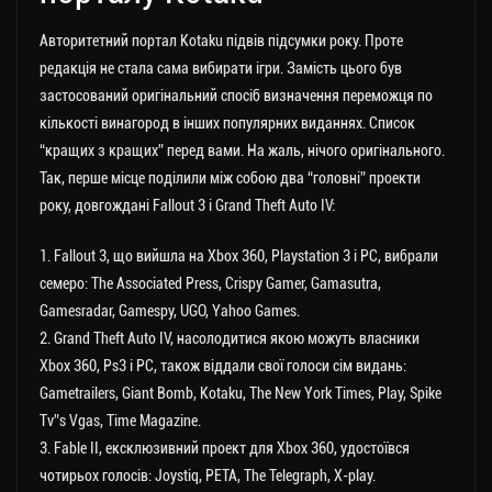
Авторитетний портал Kotaku підвів підсумки року. Проте
редакція не стала сама вибирати ігри. Замість цього був
застосований оригінальний спосіб визначення переможця по
кількості винагород в інших популярних виданнях. Список
“кращих з кращих” перед вами. На жаль, нічого оригінального.
Так, перше місце поділили між собою два “головні” проекти
року, довгождані Fallout 3 і Grand Theft Auto IV:
1. Fallout 3, що вийшла на Xbox 360, Playstation 3 і РС, вибрали
семеро: The Associated Press, Crispy Gamer, Gamasutra,
Gamesradar, Gamespy, UGO, Yahoo Games.
2. Grand Theft Auto IV, насолодитися якою можуть власники
Xbox 360, Ps3 і РС, також віддали свої голоси сім видань:
Gametrailers, Giant Bomb, Kotaku, The New York Times, Play, Spike
Tv”s Vgas, Time Magazine.
3. Fable II, ексклюзивний проект для Xbox 360, удостоївся
чотирьох голосів: Joystiq, PETA, The Telegraph, X-play.