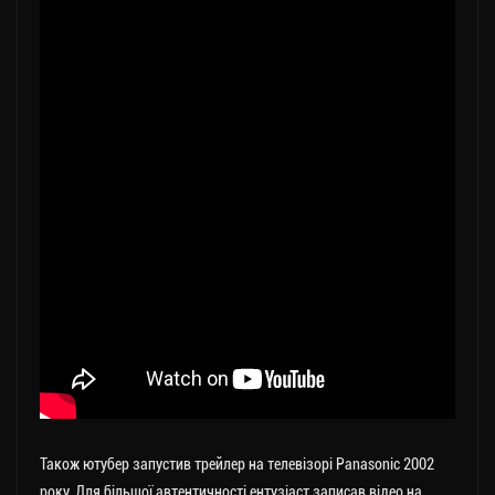
Також ютубер запустив трейлер на телевізорі Panasonic 2002
року. Для більшої автентичності ентузіаст записав відео на