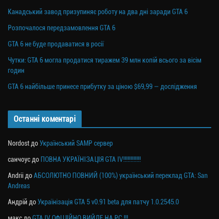
Канадський завод призупиняє роботу на два дні заради GTA 6
Розпочалося передзамовлення GTA 6
GTA 6 не буде продаватися в росії
Чутки: GTA 6 могла продатися тиражем 39 млн копій всього за вісім
годин
GTA 6 найбільше принесе прибутку за ціною $69,99 — дослідження
Останні коментарі
Nordost
до
Український SAMP сервер
санчоус
до
ПОВНА УКРАЇНІЗАЦІЯ GTA IV!!!!!!!!!!!!
Andrii
до
АБСОЛЮТНО ПОВНИЙ (100%) український переклад GTA: San
Andreas
Андрій
до
Українізація GTA 5 v0.91 beta для патчу 1.0.2545.0
макс
до
GTA IV ОФІЦІЙНО ВИЙДЕ НА PC !!!