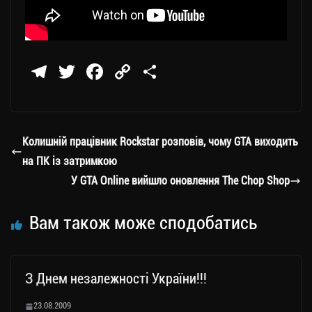
Te
T
Fa
C
П
le
wi
ce
op
о
gr
tt
bo
y
ді
a
er
ok
Li
ли
Колишній працівник Rockstar розповів, чому GTA виходить
m
nk
ти
на ПК із затримкою
ся
У GTA Online вийшло оновлення The Chop Shop
Вам також може сподобатись
З Днем незалежності України!!!
23.08.2009